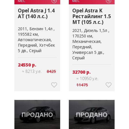
МЕС
МЕС
%
%
Opel Astra J 1.4
Opel Astra K
AT (140 л.с.)
Рестайлинг 1.5
MT (105 л.с.)
2011
Бензин 1,4л
2021
Дизель 1,5л
195582 км
170250 км
Автоматическая
Механическая
Передний
Хэтчбек
Передний
5 дв.
Серый
Универсал 5 дв.
Серый
24550 р.
≈ 8213 у.е.
8425
32700 р.
≈ 10950 у.е.
11475