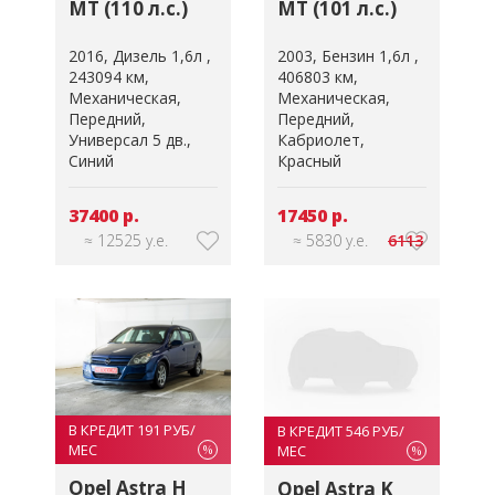
MT (101 л.с.)
MT (110 л.с.)
2003
Бензин 1,6л
2016
Дизель 1,6л
406803 км
243094 км
Механическая
Механическая
Передний
Передний
Кабриолет
Универсал 5 дв.
Красный
Синий
17450 р.
37400 р.
≈ 5830 у.е.
6113
≈ 12525 у.е.
В КРЕДИТ 191 РУБ/
В КРЕДИТ 546 РУБ/
МЕС
МЕС
%
%
Opel Astra H
Opel Astra K