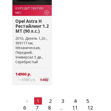
В КРЕДИТ 193 РУБ/
МЕС
%
Opel Astra H
Рестайлинг 1.2
MT (90 л.с.)
2010
Дизель 1,2л
369117 км
Механическая
Передний
Универсал 5 дв.
Серебристый
14900 р.
≈ 4988 у.е.
5488
‹
1
2
3
4
5
6
7
8
...
11
12