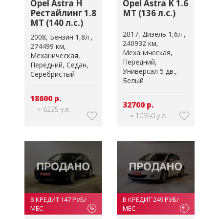
Opel Astra K 1.6
Opel Astra H
MT (136 л.с.)
Рестайлинг 1.8
MT (140 л.с.)
2017
Дизель 1,6л
2008
Бензин 1,8л
240932 км
274499 км
Механическая
Механическая
Передний
Передний
Седан
Универсал 5 дв.
Серебристый
Белый
18600 р.
32700 р.
≈ 6225 у.е.
≈ 10950 у.е.
В КРЕДИТ 147 РУБ/
В КРЕДИТ 249 РУБ/
МЕС
МЕС
%
%