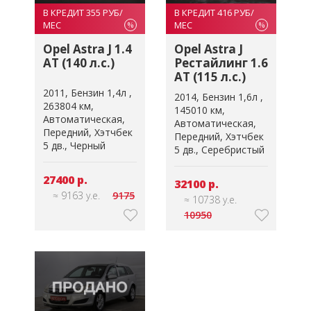
В КРЕДИТ 355 РУБ/
В КРЕДИТ 416 РУБ/
МЕС
МЕС
%
%
Opel Astra J 1.4
Opel Astra J
AT (140 л.с.)
Рестайлинг 1.6
AT (115 л.с.)
2011
Бензин 1,4л
2014
Бензин 1,6л
263804 км
145010 км
Автоматическая
Автоматическая
Передний
Хэтчбек
Передний
Хэтчбек
5 дв.
Черный
5 дв.
Серебристый
27400 р.
32100 р.
≈ 9163 у.е.
9175
≈ 10738 у.е.
10950