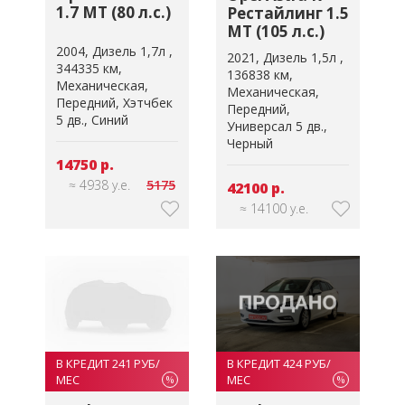
1.7 MT (80 л.с.)
Рестайлинг 1.5
MT (105 л.с.)
2004
Дизель 1,7л
2021
Дизель 1,5л
344335 км
136838 км
Механическая
Механическая
Передний
Хэтчбек
Передний
5 дв.
Синий
Универсал 5 дв.
Черный
14750 р.
≈ 4938 у.е.
5175
42100 р.
≈ 14100 у.е.
В КРЕДИТ 424 РУБ/
В КРЕДИТ 241 РУБ/
МЕС
МЕС
%
%