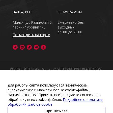
НАШ АДРЕС
ВРЕМЯ РАБОТЫ
Минск, ул. Разинская 5,
Ежедневно без
паркинг уровни 1-3
выходных
с 9.00 до 20.00
Посмотреть на карте
© 2026, ООО "Зубр Эксперт", УНП 193801908. ® АВТОДОМ
- зарегистрированная торговая марка в Республике
Беларусь
Обращаем Ваше внимание на то, что данный интернет-
Для работы сайта используются технические,
сайт носит исключительно информационный характер
аналитические и маркетинговые сооkіе-файлы.
Любое использование либо копирование материалов
Нажимая кнопку "Принять все", вы даете согласие на
или подборки материалов сайта, элементов дизайна и
обработку всех cookie-файлов.
Подробнее о политике
оформления запрещено
обработки файлов cookie
Политика обработки персональных данных
•
Политикой
обработки файлов cookie
•
Политика видеонаблюдения
Принять все