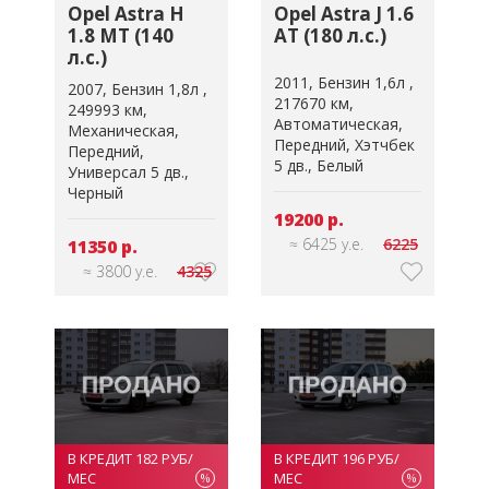
Opel Astra H
Opel Astra J 1.6
1.8 MT (140
AT (180 л.с.)
л.с.)
2011
Бензин 1,6л
2007
Бензин 1,8л
217670 км
249993 км
Автоматическая
Механическая
Передний
Хэтчбек
Передний
5 дв.
Белый
Универсал 5 дв.
Черный
19200 р.
≈ 6425 у.е.
6225
11350 р.
≈ 3800 у.е.
4325
В КРЕДИТ 182 РУБ/
В КРЕДИТ 196 РУБ/
МЕС
МЕС
%
%