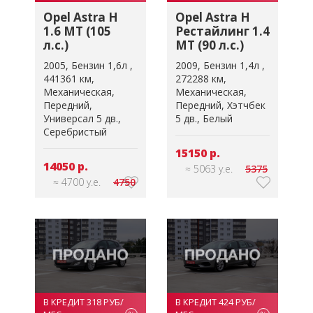
Opel Astra H
Opel Astra H
1.6 MT (105
Рестайлинг 1.4
л.с.)
MT (90 л.с.)
2005
Бензин 1,6л
2009
Бензин 1,4л
441361 км
272288 км
Механическая
Механическая
Передний
Передний
Хэтчбек
Универсал 5 дв.
5 дв.
Белый
Серебристый
15150 р.
14050 р.
≈ 5063 у.е.
5375
≈ 4700 у.е.
4750
В КРЕДИТ 318 РУБ/
В КРЕДИТ 424 РУБ/