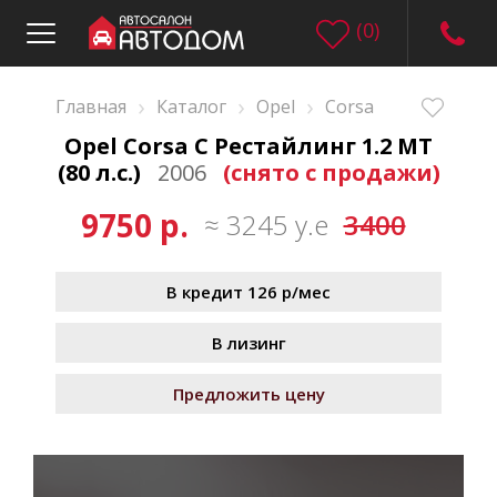
(
0
)
›
›
›
Главная
Каталог
Opel
Corsa
Opel Corsa C Рестайлинг 1.2 MT
(80 л.с.)
2006
(снято с продажи)
9750 р.
≈ 3245 у.е
3400
В кредит 126 р/мес
В лизинг
Предложить цену