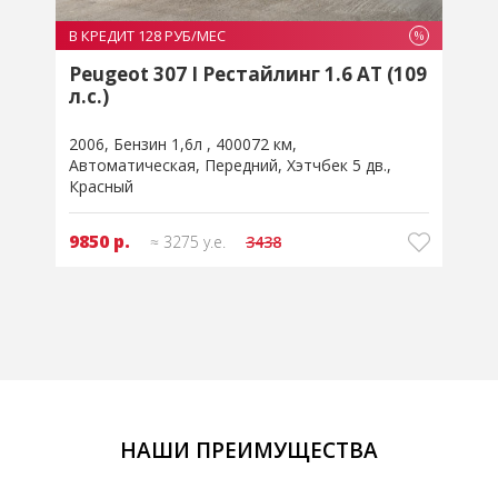
В КРЕДИТ 128 РУБ/МЕС
В
%
%
9
Peugeot 307 I Рестайлинг 1.6 AT (109
л.с.)
л
2006
Бензин 1,6л
400072 км
2
Автоматическая
Передний
Хэтчбек 5 дв.
Красный
9850 р.
≈ 3275 у.е.
3438
НАШИ ПРЕИМУЩЕСТВА