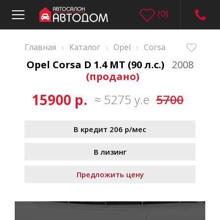
(
0
)
›
›
›
Главная
Каталог
Opel
Corsa
Opel Corsa D 1.4 MT (90 л.с.)
2008
(продано)
15900 р.
≈ 5275 у.е
5700
В кредит 206 р/мес
В лизинг
Предложить цену