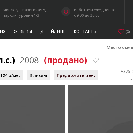
Минск, ул. Разинская 5,
Работаем ежедневно
паркинг уровни 1-3
c 9:00 до 20:00
ИЯ
ОТЗЫВЫ
ДЕТЕЙЛИНГ
КОНТАКТЫ
(
0
)
Место осмо
л.с.)
2008
(продано)
+375 
124 р/мес
В лизинг
Предложить цену
З