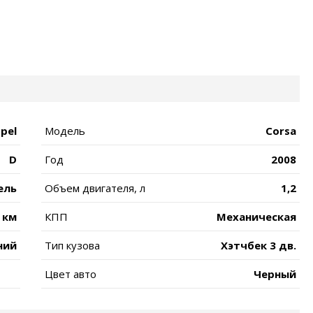
pel
Модель
Corsa
D
Год
2008
ель
Объем двигателя, л
1,2
 км
КПП
Механическая
ний
Тип кузова
Хэтчбек 3 дв.
Цвет авто
Черный