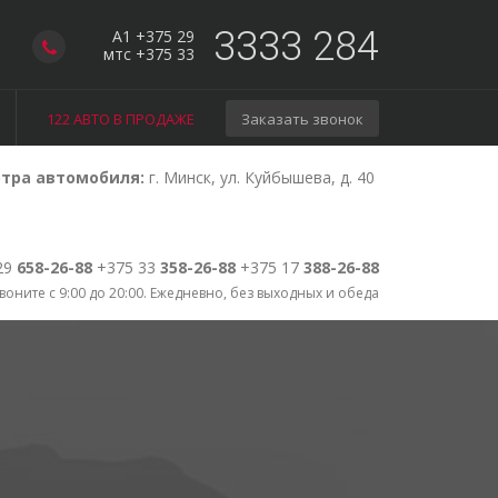
3333 284
A1 +375 29
мтс +375 33
122 АВТО В ПРОДАЖЕ
Заказать звонок
тра автомобиля:
г. Минск, ул. Куйбышева, д. 40
29
658-26-88
+375 33
358-26-88
+375 17
388-26-88
воните с 9:00 до 20:00. Ежедневно, без выходных и обеда