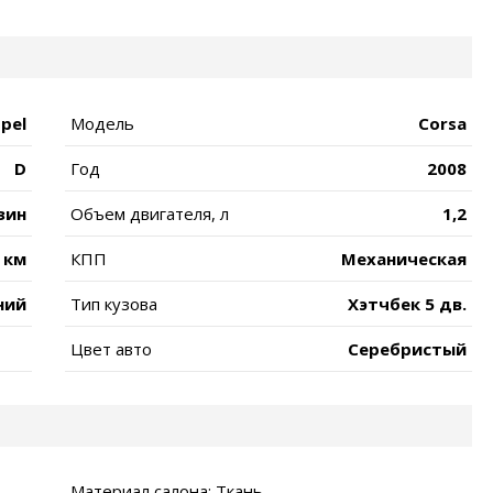
pel
Модель
Corsa
D
Год
2008
зин
Объем двигателя, л
1,2
 км
КПП
Механическая
ний
Тип кузова
Хэтчбек 5 дв.
Цвет авто
Серебристый
Материал салона: Ткань