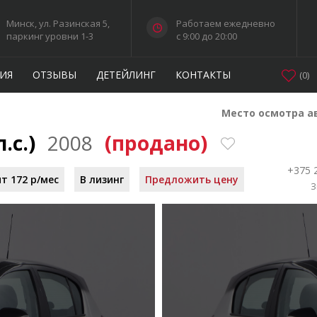
Минск, ул. Разинская 5,
Работаем ежедневно
паркинг уровни 1-3
c 9:00 до 20:00
ИЯ
ОТЗЫВЫ
ДЕТЕЙЛИНГ
КОНТАКТЫ
(
0
)
Место осмотра а
л.с.)
2008
(продано)
+375 
т 172 р/мес
В лизинг
Предложить цену
З