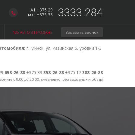
3333 284
A1 +375 29
мтс +375 33
125 АВТО В ПРОДАЖЕ
Заказать звонок
втомобиля:
г. Минск, ул. Разинская 5, уровни 1-3
29
658-26-88
+375 33
358-26-88
+375 17
388-26-88
воните с 9:00 до 20:00. Ежедневно, без выходных и обеда