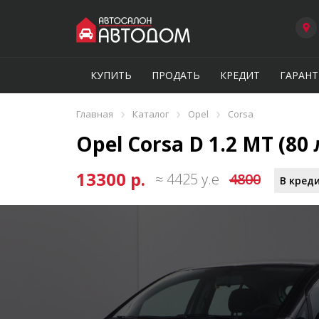
КУПИТЬ
ПРОДАТЬ
КРЕДИТ
ГАРАНТ
›
›
›
Главная
Каталог
Opel
Corsa
Opel Corsa D 1.2 MT (80 
13300 р.
≈ 4425 у.е
4800
В креди