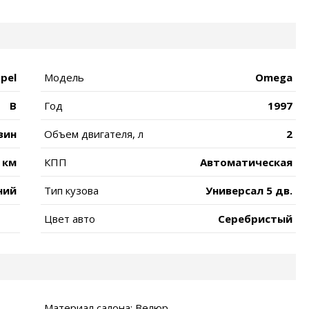
pel
Модель
Omega
B
Год
1997
зин
Объем двигателя, л
2
 км
КПП
Автоматическая
ний
Тип кузова
Универсал 5 дв.
Цвет авто
Серебристый
Материал салона: Велюр