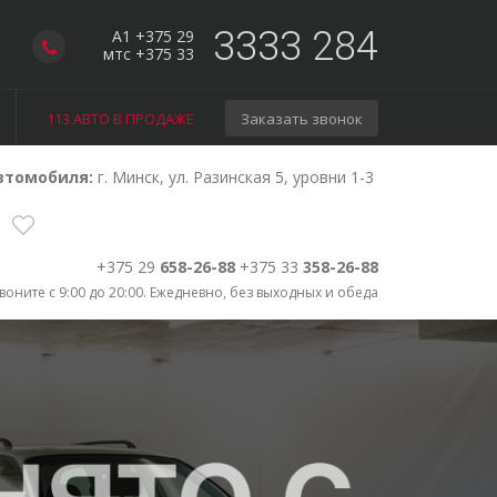
3333 284
A1 +375 29
мтс +375 33
113 АВТО В ПРОДАЖЕ
Заказать звонок
втомобиля:
г. Минск, ул. Разинская 5, уровни 1-3
+375 29
658-26-88
+375 33
358-26-88
воните с 9:00 до 20:00. Ежедневно, без выходных и обеда