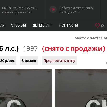
Минск, ул. Разинская 5,
Работаем ежедневно
паркинг уровни 1-3
c 9:00 до 20:00
ИЯ
ОТЗЫВЫ
ДЕТЕЙЛИНГ
КОНТАКТЫ
(
0
)
Место осмотра а
 л.с.)
1997
(снято с продажи)
80 р/мес
В лизинг
Предложить цену
З