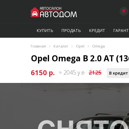
КУПИТЬ
ПРОДАТЬ
КРЕДИТ
ГАРАНТ
›
›
›
Главная
Каталог
Opel
Omega
Opel Omega B 2.0 AT (136
6150 р.
≈ 2045 у.е
2125
В кредит 