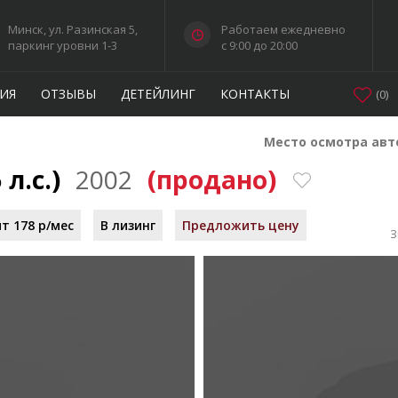
Минск, ул. Разинская 5,
Работаем ежедневно
паркинг уровни 1-3
c 9:00 до 20:00
ИЯ
ОТЗЫВЫ
ДЕТЕЙЛИНГ
КОНТАКТЫ
(
0
)
Место осмотра авт
 л.с.)
2002
(продано)
т 178 р/мес
В лизинг
Предложить цену
З