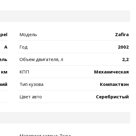
pel
Модель
Zafira
A
Год
2002
ель
Объем двигателя, л
2,2
 км
КПП
Механическая
ний
Тип кузова
Компактвэн
Цвет авто
Серебристый
Материал салона: Ткань