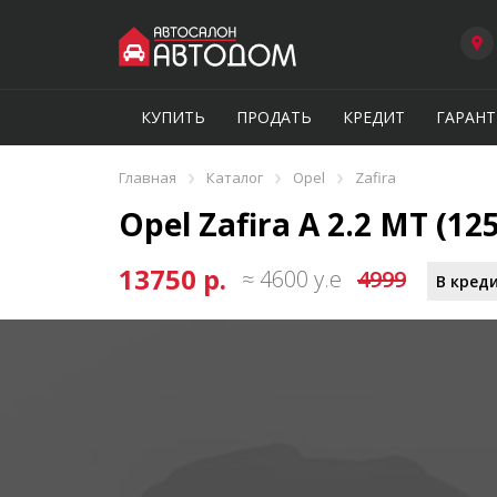
КУПИТЬ
ПРОДАТЬ
КРЕДИТ
ГАРАНТ
›
›
›
Главная
Каталог
Opel
Zafira
Opel Zafira A 2.2 MT (125
13750 р.
≈ 4600 у.е
4999
В креди