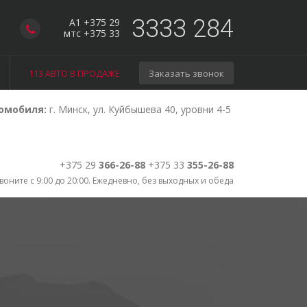
3333 284
A1 +375 29
мтс +375 33
113 АВТО В ПРОДАЖЕ
Заказать звонок
омобиля:
г. Минск, ул. Куйбышева 40, уровни 4-5
+375 29
366-26-88
+375 33
355-26-88
воните с 9:00 до 20:00. Ежедневно, без выходных и обеда