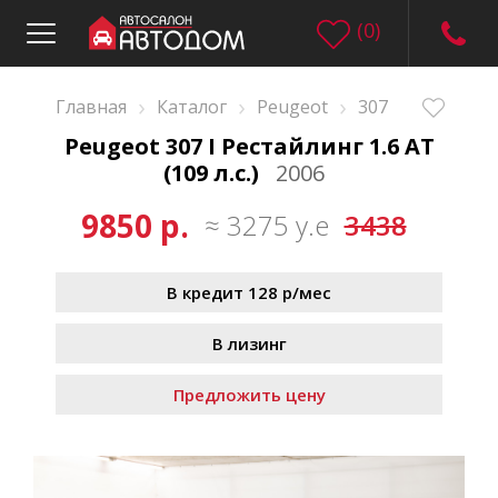
(
0
)
›
›
›
Главная
Каталог
Peugeot
307
Peugeot 307 I Рестайлинг 1.6 AT
(109 л.с.)
2006
9850 р.
≈ 3275 у.е
3438
В кредит 128 р/мес
В лизинг
Предложить цену