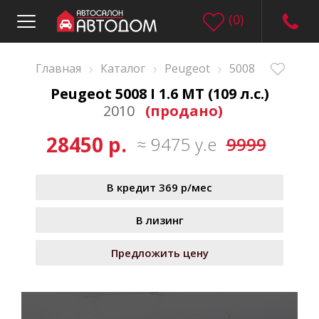
(
0
)
›
›
›
Главная
Каталог
Peugeot
5008
Peugeot 5008 I 1.6 MT (109 л.с.)
2010
(продано)
28450 р.
≈ 9475 у.е
9999
В кредит 369 р/мес
В лизинг
Предложить цену