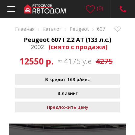
(
0
)
›
›
›
Главная
Каталог
Peugeot
607
Peugeot 607 I 2.2 AT (133 л.с.)
2002
(снято с продажи)
12550 р.
≈ 4175 у.е
4275
В кредит 163 р/мес
В лизинг
Предложить цену