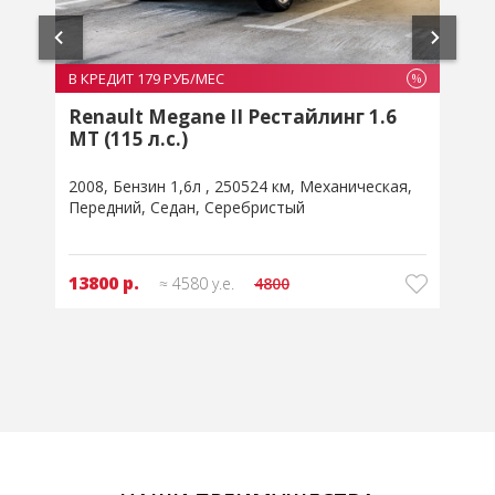
В КРЕДИТ 153 РУБ/МЕС
В
%
%
Renault Fluence I Рестайлинг 1.6 MT
(106 л.с.)
2014
Бензин 1,6л
259466 км
Механическая
Передний
Седан
Белый
11800 р.
≈ 3919 у.е.
4093