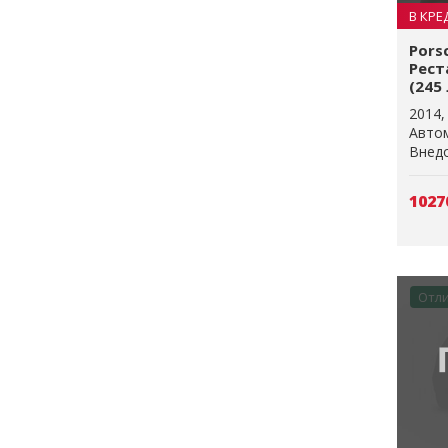
В КРЕ
Pors
Реста
(245 
2014
Авто
Внедо
1027
Отл