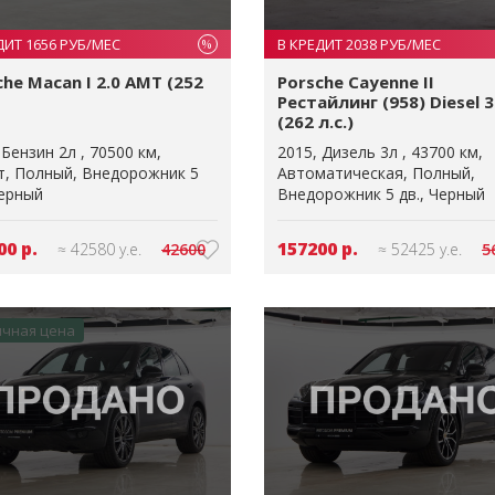
ДИТ 1656 РУБ/МЕС
В КРЕДИТ 2038 РУБ/МЕС
%
che Macan I 2.0 AMT (252
Porsche Cayenne II
Рестайлинг (958) Diesel 3
(262 л.с.)
Бензин 2л
70500 км
2015
Дизель 3л
43700 км
т
Полный
Внедорожник 5
Автоматическая
Полный
ерный
Внедорожник 5 дв.
Черный
00 р.
157200 р.
≈ 42580 у.е.
42600
≈ 52425 у.е.
5
ичная цена