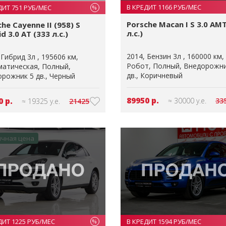
В КРЕДИТ 1166 РУБ/МЕС
ДИТ 751 РУБ/МЕС
%
Porsche Macan I S 3.0 AMT
he Cayenne II (958) S
л.с.)
d 3.0 AT (333 л.с.)
2014
Бензин 3л
160000 км
Гибрид 3л
195606 км
Робот
Полный
Внедорожни
матическая
Полный
дв.
Коричневый
рожник 5 дв.
Черный
89950 р.
0 р.
≈ 30000 у.е.
33
≈ 19325 у.е.
21425
ичная цена
ДИТ 1225 РУБ/МЕС
В КРЕДИТ 1594 РУБ/МЕС
%