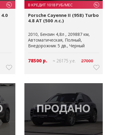
В КРЕДИТ 1018 РУБ/МЕС
%
%
 4.0
Porsche Cayenne II (958) Turbo
4.8 AT (500 л.с.)
2010
Бензин 4,8л
209887 км
Автоматическая
Полный
Внедорожник 5 дв.
Черный
78500 р.
≈ 26175 у.е.
27000