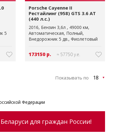
.0
Porsche Cayenne II
Рестайлинг (958) GTS 3.6 AT
(440 л.с.)
2016
Бензин 3,6л
49000 км
к 5
Автоматическая
Полный
Внедорожник 5 дв.
Фиолетовый
173150 р.
≈ 57750 у.е.
Показывать по
оссийской Федерации
Беларуси для граждан России!