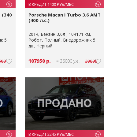
В КРЕДИТ 1400 РУБ/МЕС
%
%
 (340
Porsche Macan I Turbo 3.6 AMT
(400 л.с.)
2014
Бензин 3,6л
104171 км
к 5
Робот
Полный
Внедорожник 5
дв.
Черный
107950 р.
500
≈ 36000 у.е.
39899
В КРЕДИТ 2245 РУБ/МЕС
%
%