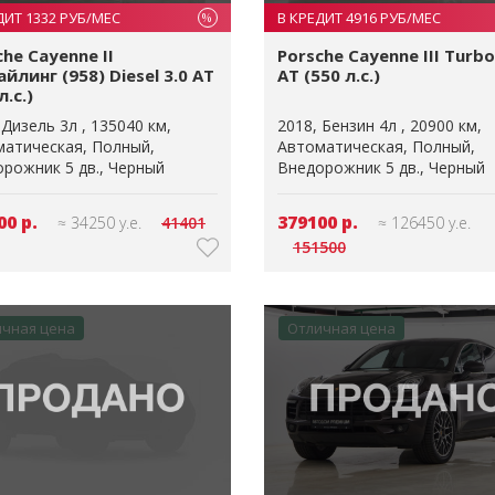
ДИТ 1332 РУБ/МЕС
В КРЕДИТ 4916 РУБ/МЕС
%
che Cayenne II
Porsche Cayenne III Turbo
йлинг (958) Diesel 3.0 AT
AT (550 л.с.)
л.с.)
Дизель 3л
135040 км
2018
Бензин 4л
20900 км
матическая
Полный
Автоматическая
Полный
рожник 5 дв.
Черный
Внедорожник 5 дв.
Черный
00 р.
379100 р.
≈ 34250 у.е.
41401
≈ 126450 у.е.
151500
ичная цена
Отличная цена