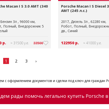
che Macan I S 3.0 AMT (340
Porsche Macan I S Diesel 3
AMT (245 л.с.)
Бензин 3л
96000 км
2017
Дизель 3л
62280 км
т
Полный
Внедорожник 5
Робот
Полный
Внедорожни
елый
дв.
Синий
0 р.
122950 р.
≈ 31500 у.е.
33500
≈ 41000 у.е.
1
2
3
›
м с оформлением документов и сделки под ключ для граждан Р
удем рады помочь легально купить Porsche в 