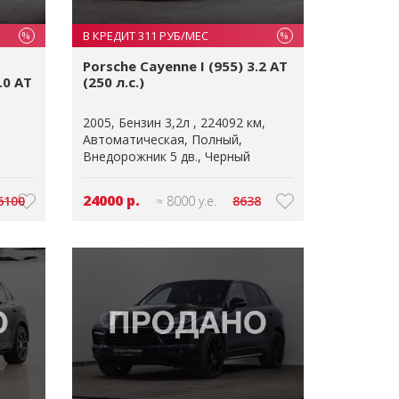
В КРЕДИТ 311 РУБ/МЕС
%
%
Porsche Cayenne I (955) 3.2 AT
.0 AT
(250 л.с.)
2005
Бензин 3,2л
224092 км
Автоматическая
Полный
Внедорожник 5 дв.
Черный
24000 р.
6100
≈ 8000 у.е.
8638