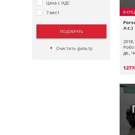
Цена с НДС
В КРЕ
7 мест
Pors
л.с.)
2018
Робо
дв.
Ч
1277
Отл