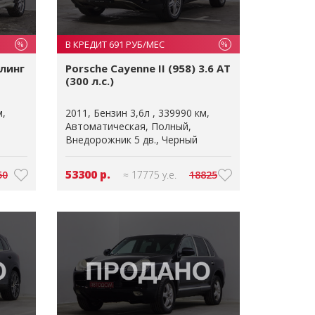
В КРЕДИТ 691 РУБ/МЕС
%
%
йлинг
Porsche Cayenne II (958) 3.6 AT
(300 л.с.)
м
2011
Бензин 3,6л
339990 км
Автоматическая
Полный
Внедорожник 5 дв.
Черный
53300 р.
50
≈ 17775 у.е.
18825