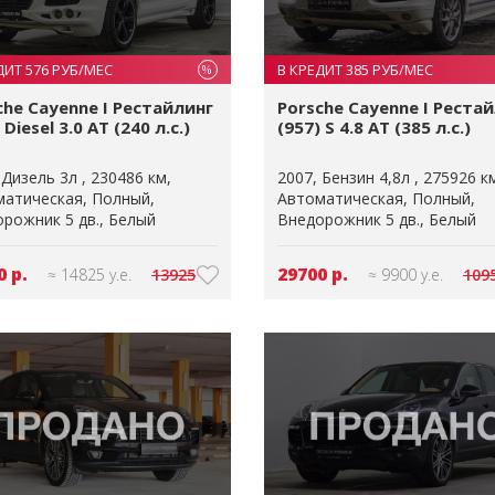
ДИТ 576 РУБ/МЕС
В КРЕДИТ 385 РУБ/МЕС
%
che Cayenne I Рестайлинг
Porsche Cayenne I Реста
 Diesel 3.0 AT (240 л.с.)
(957) S 4.8 AT (385 л.с.)
Дизель 3л
230486 км
2007
Бензин 4,8л
275926 к
матическая
Полный
Автоматическая
Полный
рожник 5 дв.
Белый
Внедорожник 5 дв.
Белый
0 р.
29700 р.
≈ 14825 у.е.
13925
≈ 9900 у.е.
109