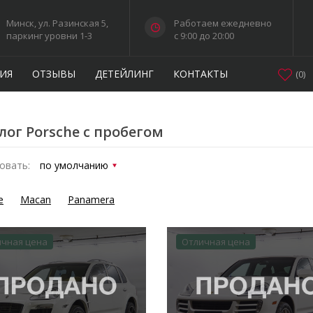
Минск, ул. Разинская 5,
Работаем ежедневно
паркинг уровни 1-3
c 9:00 до 20:00
ИЯ
ОТЗЫВЫ
ДЕТЕЙЛИНГ
КОНТАКТЫ
(
0
)
лог Porsche с пробегом
овать:
e
Macan
Panamera
ичная цена
Отличная цена