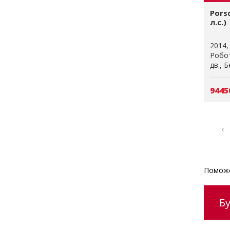
Pors
л.с.)
2014
Робо
дв.
Б
9445
‹
Поможе
Б