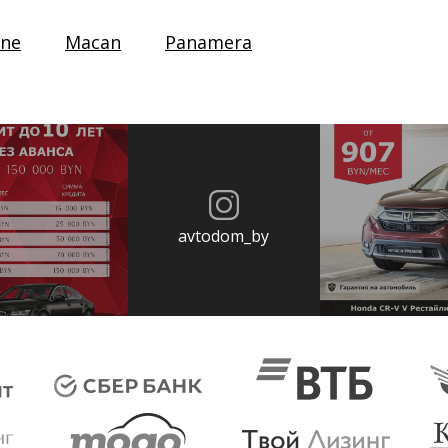
nne
Macan
Panamera
avtodom_by