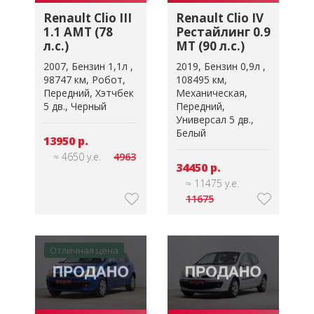
Renault Clio III
Renault Clio IV
1.1 AMT (78
Рестайлинг 0.9
л.с.)
MT (90 л.с.)
2007
Бензин 1,1л
2019
Бензин 0,9л
98747 км
Робот
108495 км
Передний
Хэтчбек
Механическая
5 дв.
Черный
Передний
Универсал 5 дв.
Белый
13950 р.
≈ 4650 у.е.
4963
34450 р.
≈ 11475 у.е.
11675
Отличная цена