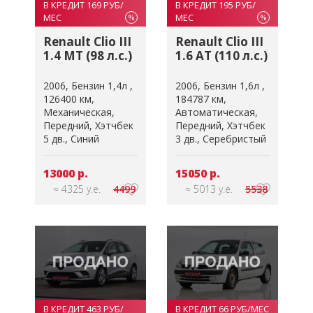
В КРЕДИТ 169 РУБ/
В КРЕДИТ 195 РУБ/
МЕС
МЕС
%
%
Renault Clio III
Renault Clio III
1.4 MT (98 л.с.)
1.6 AT (110 л.с.)
2006
Бензин 1,4л
2006
Бензин 1,6л
126400 км
184787 км
Механическая
Автоматическая
Передний
Хэтчбек
Передний
Хэтчбек
5 дв.
Синий
3 дв.
Серебристый
13000 р.
15050 р.
≈ 4325 у.е.
4499
≈ 5013 у.е.
5538
В КРЕДИТ 463 РУБ/
В КРЕДИТ 66 РУБ/МЕС