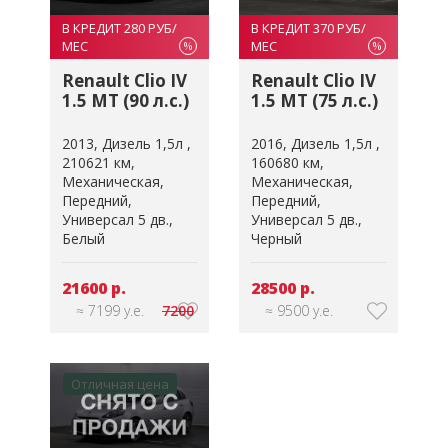
В КРЕДИТ 280 РУБ/
В КРЕДИТ 370 РУБ/
МЕС
МЕС
%
%
Renault Clio IV
Renault Clio IV
1.5 MT (90 л.с.)
1.5 MT (75 л.с.)
2013
Дизель 1,5л
2016
Дизель 1,5л
210621 км
160680 км
Механическая
Механическая
Передний
Передний
Универсал 5 дв.
Универсал 5 дв.
Белый
Черный
21600 р.
28500 р.
≈ 7199 у.е.
7200
≈ 9500 у.е.
Отличная цена