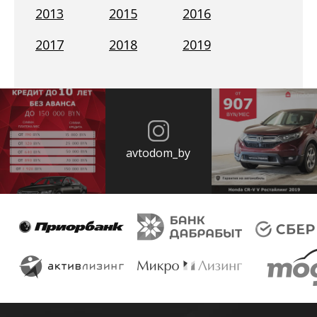
2013
2015
2016
2017
2018
2019
avtodom_by