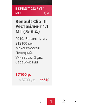
В КРЕДИТ 222 РУБ/
МЕС
%
Renault Clio III
Рестайлинг 1.1
MT (75 л.с.)
2010
Бензин 1,1л
212100 км
Механическая
Передний
Универсал 5 дв.
Серебристый
17100 р.
≈ 5700 у.е.
5990
‹
1
2
›