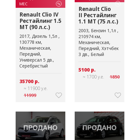
МЕС
%
%
Renault Clio
Renault Clio IV
II Рестайлинг
Рестайлинг 1.5
1.1 MT (75 л.с.)
MT (90 л.с.)
2003
Бензин 1,1л
2017
Дизель 1,5л
210974 км
130778 км
Механическая
Механическая
Передний
Хэтчбек
Передний
3 дв.
Белый
Универсал 5 дв.
Серебристый
5100 р.
≈ 1700 у.е.
1850
35700 р.
≈ 11900 у.е.
11999