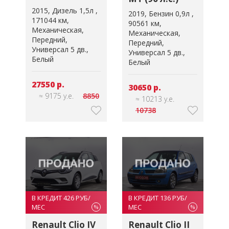
2015
Дизель 1,5л
2019
Бензин 0,9л
171044 км
90561 км
Механическая
Механическая
Передний
Передний
Универсал 5 дв.
Универсал 5 дв.
Белый
Белый
27550 р.
30650 р.
≈ 9175 у.е.
8850
≈ 10213 у.е.
10738
В КРЕДИТ 426 РУБ/
В КРЕДИТ 136 РУБ/
МЕС
МЕС
%
%
Renault Clio IV
Renault Clio II