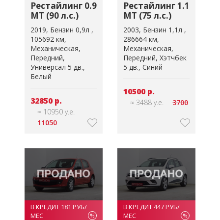
Рестайлинг 0.9
Рестайлинг 1.1
MT (90 л.с.)
MT (75 л.с.)
2019
Бензин 0,9л
2003
Бензин 1,1л
105692 км
286664 км
Механическая
Механическая
Передний
Передний
Хэтчбек
Универсал 5 дв.
5 дв.
Синий
Белый
10500 р.
32850 р.
≈ 3488 у.е.
3700
≈ 10950 у.е.
11050
В КРЕДИТ 181 РУБ/
В КРЕДИТ 447 РУБ/
МЕС
МЕС
%
%