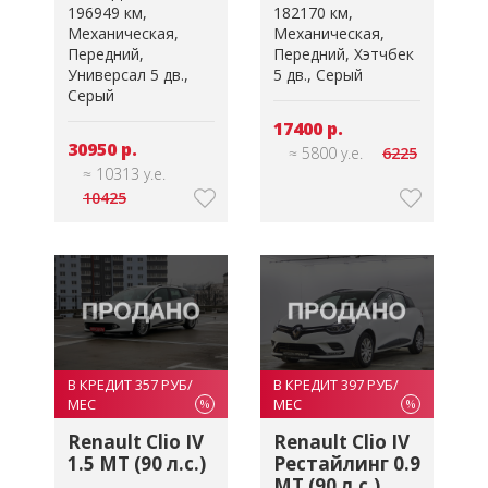
196949 км
182170 км
Механическая
Механическая
Передний
Передний
Хэтчбек
Универсал 5 дв.
5 дв.
Серый
Серый
17400 р.
30950 р.
≈ 5800 у.е.
6225
≈ 10313 у.е.
10425
В КРЕДИТ 357 РУБ/
В КРЕДИТ 397 РУБ/
МЕС
МЕС
%
%
Renault Clio IV
Renault Clio IV
1.5 MT (90 л.с.)
Рестайлинг 0.9
MT (90 л.с.)