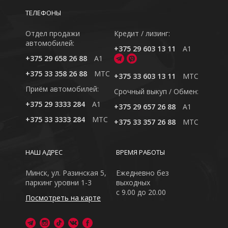
ТЕЛЕФОНЫ
Отдел продажи
Кредит / лизинг:
автомобилей:
+375 29 603 13 11
A1
+375 29 658 26 88
A1
+375 33 358 26 88
MTC
+375 33 603 13 11
MTC
Приём автомобилей:
Cрочный выкуп / Обмен:
+375 29 3333 284
A1
+375 29 657 26 88
A1
+375 33 3333 284
MTC
+375 33 357 26 88
MTC
НАШ АДРЕС
ВРЕМЯ РАБОТЫ
Минск, ул. Разинская 5,
Ежедневно без
паркинг уровни 1-3
выходных
с 9.00 до 20.00
Посмотреть на карте