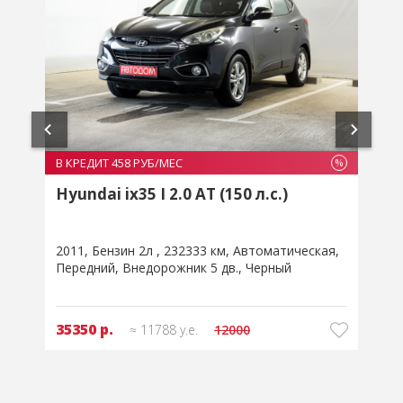
В КРЕДИТ 464 РУБ/МЕС
В
%
%
Renault Kaptur I 2.0 AT (143 л.с.)
2016
Бензин 2л
111498 км
Автоматическая
Полный
Внедорожник 5 дв.
Оранжевый
35750 р.
≈ 11913 у.е.
12525