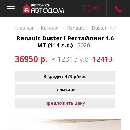
(
0
)
›
›
›
Главная
Каталог
Renault
Duster
Renault Duster I Рестайлинг 1.6
MT (114 л.с.)
2020
36950 р.
≈ 12313 у.е
12413
В кредит 479 р/мес
В лизинг
Предложить цену