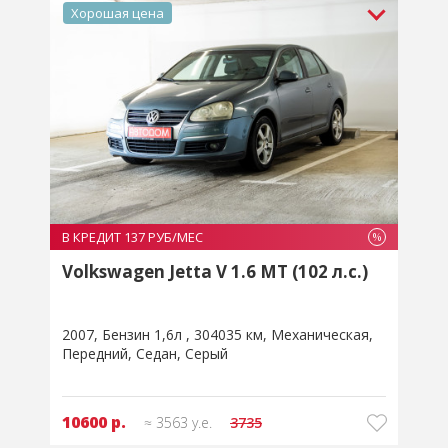
Хорошая цена
В КРЕДИТ 137 РУБ/МЕС
В
%
%
Volkswagen Jetta V 1.6 MT (102 л.с.)
2007
Бензин 1,6л
304035 км
Механическая
2
Передний
Седан
Серый
10600 р.
≈ 3563 у.е.
3735