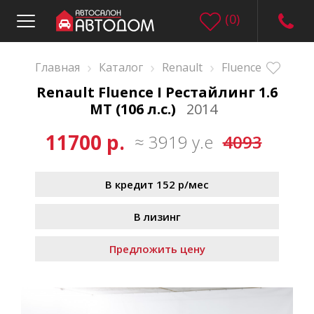
(
0
)
›
›
›
Главная
Каталог
Renault
Fluence
Renault Fluence I Рестайлинг 1.6
MT (106 л.с.)
2014
11700 р.
≈ 3919 у.е
4093
В кредит 152 р/мес
В лизинг
Предложить цену