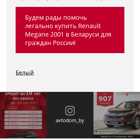
Будем рады помочь
легально купить Renault
Megane 2001 в Беларуси для
граждан России!
Белый
avtodom_by