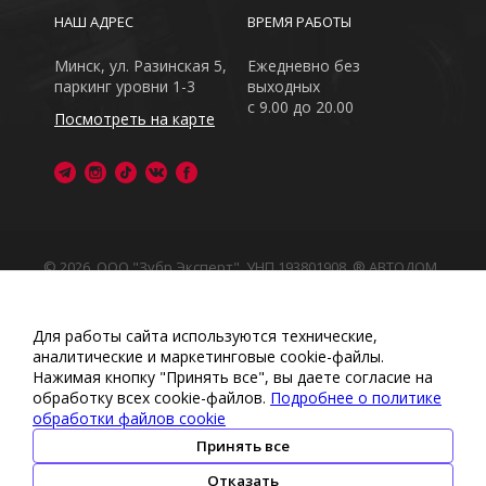
НАШ АДРЕС
ВРЕМЯ РАБОТЫ
Минск, ул. Разинская 5,
Ежедневно без
паркинг уровни 1-3
выходных
с 9.00 до 20.00
Посмотреть на карте
© 2026, ООО "Зубр Эксперт", УНП 193801908. ® АВТОДОМ
- зарегистрированная торговая марка в Республике
Беларусь
Обращаем Ваше внимание на то, что данный интернет-
Для работы сайта используются технические,
сайт носит исключительно информационный характер
аналитические и маркетинговые сооkіе-файлы.
Любое использование либо копирование материалов
Нажимая кнопку "Принять все", вы даете согласие на
или подборки материалов сайта, элементов дизайна и
обработку всех cookie-файлов.
Подробнее о политике
оформления запрещено
обработки файлов cookie
Политика обработки персональных данных
•
Политикой
обработки файлов cookie
•
Политика видеонаблюдения
Принять все
•
Условия обработки персональных данных
Отказать