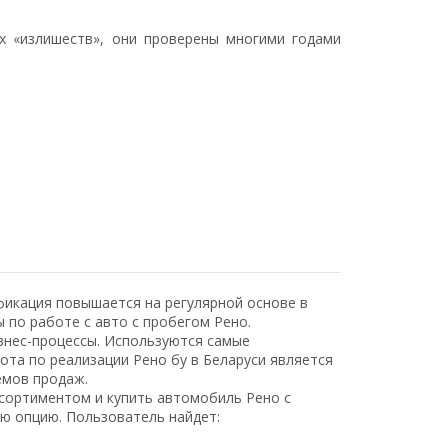
х «излишеств», они проверены многими годами
фикация повышается на регулярной основе в
 по работе с авто с пробегом Рено.
знес-процессы. Используются самые
та по реализации Рено бу в Беларуси является
ёмов продаж.
сортиментом и купить автомобиль Рено с
ю опцию. Пользователь найдет: