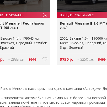
ДИТ 116 РУБ/МЕС
В КРЕДИТ 126 РУБ/МЕС
%
ult Megane I Рестайлинг
Renault Megane II 1.6 MT 
T (95 л.с.)
л.с.)
Бензин 1,4л
179045 км
2002
Бензин 1,6л
190000 к
ническая
Передний
Хэтчбек
Механическая
Передний
Хэ
Красный
3 дв.
Зеленый
 р.
9750 р.
≈ 2988 у.е.
3075
≈ 3250 у.е.
3465
 Рено в Минске в наше время выгодно в компании «Автодом». Дл
t – знаменитая автомобильная компания с более чем вековой 
ация заняла почётное пятое место среди мировых производите
рных машин (более 30 % рынка).