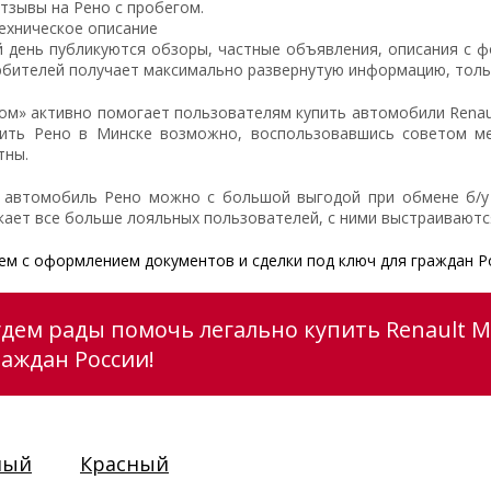
тзывы на Рено с пробегом.
ехническое описание
 день публикуются обзоры, частные объявления, описания с ф
бителей получает максимально развернутую информацию, только
ом» активно помогает пользователям купить автомобили Renaul
пить Рено в Минске возможно, воспользовавшись советом ме
тны.
 автомобиль Рено можно с большой выгодой при обмене б/у 
кает все больше лояльных пользователей, с ними выстраивают
м с оформлением документов и сделки под ключ для граждан Р
удем рады помочь легально купить Renault M
раждан России!
ный
Красный