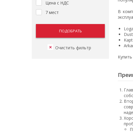
Цена с НДС
В комп
7 мест
эксплу
Loga
Dust
Kapt
Arka
Купить
Преи
Глав
собс
Втор
совр
над
Хоро
проб
П