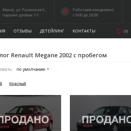
Минск, ул. Разинская 5,
Работаем ежедневно
паркинг уровни 1-3
c 9:00 до 20:00
ИЯ
ОТЗЫВЫ
ДЕТЕЙЛИНГ
КОНТАКТЫ
(
0
)
лог Renault Megane 2002 с пробегом
овать:
й
Красный