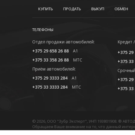
КУПИТЬ
ПРОДАТЬ
ВЫКУП
ОБМЕН
ТЕЛЕФОНЫ
Отдел продажи автомобилей:
Кредит /
+375 29 658 26 88
A1
+375 29 
+375 33 358 26 88
MTC
+375 33 
Приём автомобилей:
Cрочный
+375 29 3333 284
A1
+375 29 
+375 33 3333 284
MTC
+375 33 
© 2026, ООО "Зубр Эксперт", УНП 193801908. ® АВТ
Обращаем Ваше внимание на то, что данный интер
Любое использование либо копирование материало