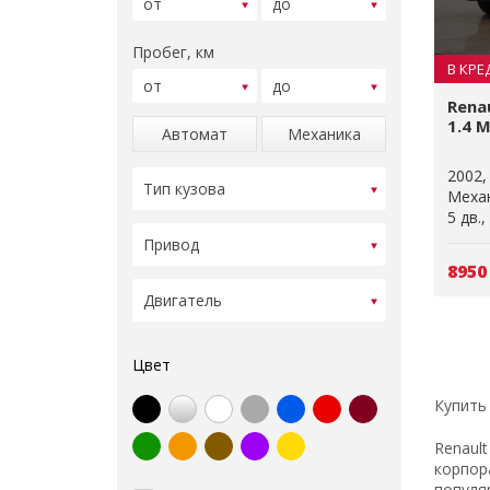
Пробег, км
В КРЕ
Rena
1.4 M
Автомат
Механика
2002
Меха
5 дв.
8950
Цвет
Купить
Renaul
корпор
популя