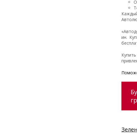
О
Т
Каждый
Автолю
«Автод
ин. Ку
беспла
Купить
привле
Поможе
Б
г
Зеле