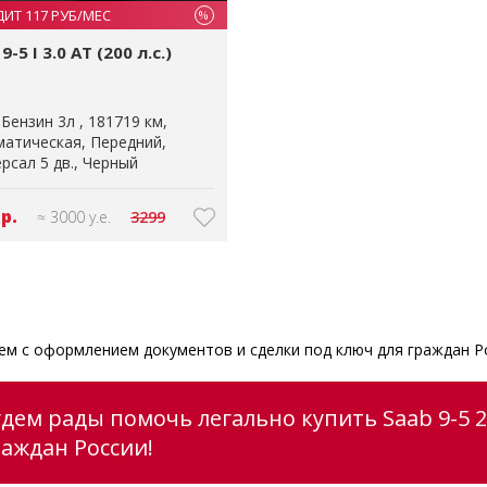
ДИТ 117 РУБ/МЕС
%
9-5 I 3.0 AT (200 л.с.)
Бензин 3л
181719 км
матическая
Передний
рсал 5 дв.
Черный
 р.
≈ 3000 у.е.
3299
м с оформлением документов и сделки под ключ для граждан Р
удем рады помочь легально купить Saab 9-5 
раждан России!