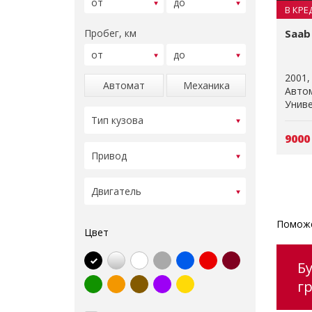
В КРЕ
Пробег, км
Saab 
2001
Автомат
Механика
Авто
Униве
9000
Поможе
Цвет
Б
г