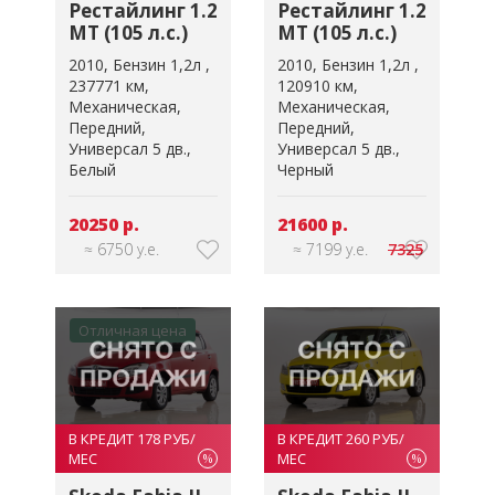
Рестайлинг 1.2
Рестайлинг 1.2
MT (105 л.с.)
MT (105 л.с.)
2010
Бензин 1,2л
2010
Бензин 1,2л
237771 км
120910 км
Механическая
Механическая
Передний
Передний
Универсал 5 дв.
Универсал 5 дв.
Белый
Черный
20250 р.
21600 р.
≈ 6750 у.е.
≈ 7199 у.е.
7325
Отличная цена
В КРЕДИТ 178 РУБ/
В КРЕДИТ 260 РУБ/
МЕС
МЕС
%
%