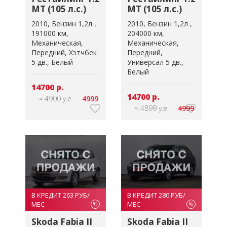
MT (105 л.с.)
MT (105 л.с.)
2010
Бензин 1,2л
2010
Бензин 1,2л
191000 км
204000 км
Механическая
Механическая
Передний
Хэтчбек
Передний
5 дв.
Белый
Универсал 5 дв.
Белый
14700 р.
14700 р.
≈ 4900 у.е.
4999
≈ 4899 у.е.
4999
В КРЕДИТ 263 РУБ/
В КРЕДИТ 280 РУБ/
МЕС
МЕС
%
%
Skoda Fabia II
Skoda Fabia II