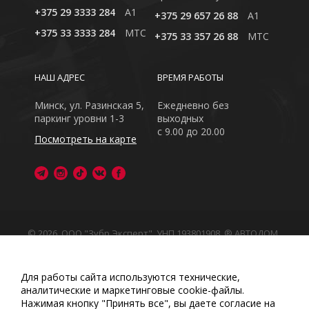
+375 29 3333 284
A1
+375 29 657 26 88
A1
+375 33 3333 284
MTC
+375 33 357 26 88
MTC
НАШ АДРЕС
ВРЕМЯ РАБОТЫ
Минск, ул. Разинская 5,
Ежедневно без
паркинг уровни 1-3
выходных
с 9.00 до 20.00
Посмотреть на карте
© 2026, ООО "Зубр Эксперт", УНП 193801908. ® АВТОДОМ
- зарегистрированная торговая марка в Республике
Беларусь
Обращаем Ваше внимание на то, что данный интернет-
Для работы сайта используются технические,
сайт носит исключительно информационный характер
аналитические и маркетинговые сооkіе-файлы.
Любое использование либо копирование материалов
Нажимая кнопку "Принять все", вы даете согласие на
или подборки материалов сайта, элементов дизайна и