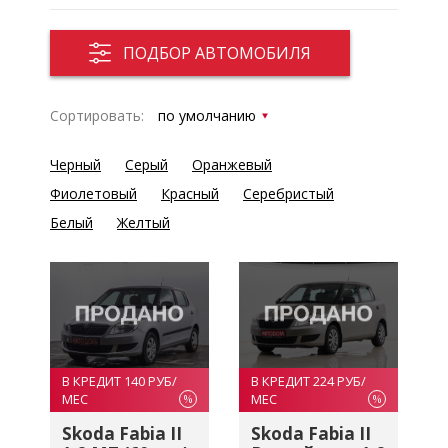
ПОДБОР АВТОМОБИЛЯ
Сортировать:
Черный
Серый
Оранжевый
Фиолетовый
Красный
Серебристый
Белый
Желтый
В КРЕДИТ 140 РУБ/
В КРЕДИТ 224 РУБ/
МЕС
МЕС
%
%
Skoda Fabia II
Skoda Fabia II