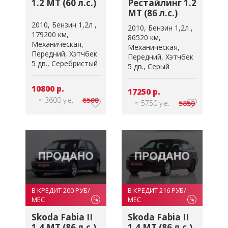
1.2 MT (60 л.с.)
Рестайлинг 1.2
MT (86 л.с.)
2010
Бензин 1,2л
2010
Бензин 1,2л
179200 км
86520 км
Механическая
Механическая
Передний
Хэтчбек
Передний
Хэтчбек
5 дв.
Серебристый
5 дв.
Серый
10800 р.
17250 р.
≈ 3600 у.е.
6500
≈ 5750 у.е.
5850
В КРЕДИТ 200 РУБ/
В КРЕДИТ 216 РУБ/
МЕС
МЕС
%
%
Skoda Fabia II
Skoda Fabia II
1.4 MT (86 л.с.)
1.4 MT (86 л.с.)