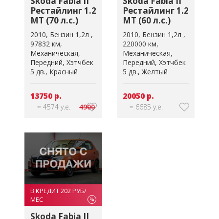
Skoda Fabia II
Skoda Fabia II
Рестайлинг 1.2
Рестайлинг 1.2
MT (70 л.с.)
MT (60 л.с.)
2010
Бензин 1,2л
2010
Бензин 1,2л
97832 км
220000 км
Механическая
Механическая
Передний
Хэтчбек
Передний
Хэтчбек
5 дв.
Красный
5 дв.
Желтый
13750 р.
20050 р.
≈ 4574 у.е.
4900
≈ 6685 у.е.
В КРЕДИТ 202 РУБ/
МЕС
%
Skoda Fabia II