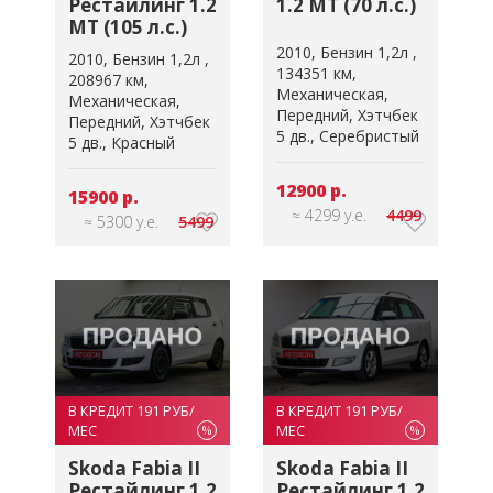
Рестайлинг 1.2
1.2 MT (70 л.с.)
MT (105 л.с.)
2010
Бензин 1,2л
2010
Бензин 1,2л
134351 км
208967 км
Механическая
Механическая
Передний
Хэтчбек
Передний
Хэтчбек
5 дв.
Серебристый
5 дв.
Красный
12900 р.
15900 р.
≈ 4299 у.е.
4499
≈ 5300 у.е.
5499
В КРЕДИТ 191 РУБ/
В КРЕДИТ 191 РУБ/
МЕС
МЕС
%
%
Skoda Fabia II
Skoda Fabia II
Рестайлинг 1.2
Рестайлинг 1.2