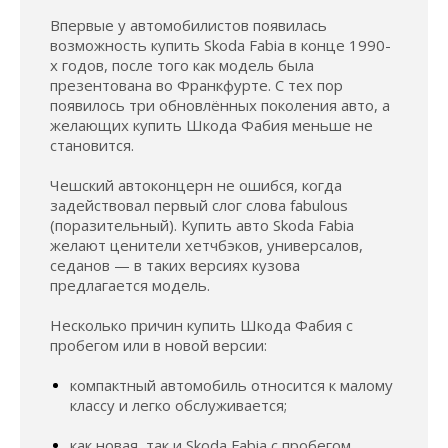
Впервые у автомобилистов появилась
возможность купить Skoda Fabia в конце 1990-
х годов, после того как модель была
презентована во Франкфурте. С тех пор
появилось три обновлённых поколения авто, а
желающих купить Шкода Фабия меньше не
становится.
Чешский автоконцерн не ошибся, когда
задействовал первый слог слова fabulous
(поразительный). Купить авто Skoda Fabia
желают ценители хетчбэков, универсалов,
седанов — в таких версиях кузова
предлагается модель.
Несколько причин купить Шкода Фабия с
пробегом или в новой версии:
компактный автомобиль относится к малому
классу и легко обслуживается;
как новая, так и Skoda Fabia с пробегом