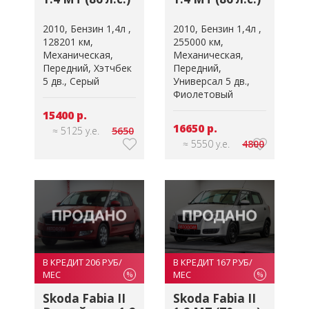
2010
Бензин 1,4л
2010
Бензин 1,4л
128201 км
255000 км
Механическая
Механическая
Передний
Хэтчбек
Передний
5 дв.
Серый
Универсал 5 дв.
Фиолетовый
15400 р.
16650 р.
≈ 5125 у.е.
5650
≈ 5550 у.е.
4800
В КРЕДИТ 206 РУБ/
В КРЕДИТ 167 РУБ/
МЕС
МЕС
%
%
Skoda Fabia II
Skoda Fabia II