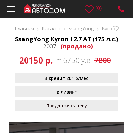
(
0
)
›
›
›
Главная
Каталог
SsangYong
Kyron
SsangYong Kyron I 2.7 AT (175 л.с.)
2007
(продано)
20150 р.
≈ 6750 у.е
7800
В кредит 261 р/мес
В лизинг
Предложить цену