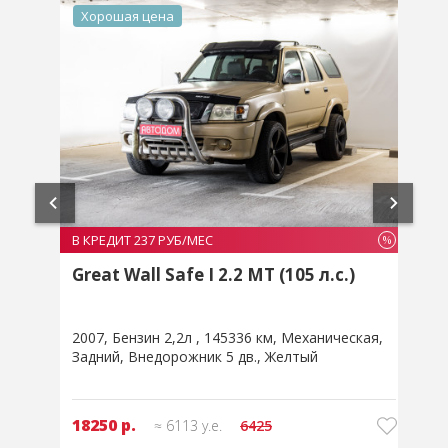
Хорошая цена
В КРЕДИТ 237 РУБ/МЕС
В
%
%
Great Wall Safe I 2.2 MT (105 л.с.)
2007
Бензин 2,2л
145336 км
Механическая
2
Задний
Внедорожник 5 дв.
Желтый
18250 р.
≈ 6113 у.е.
6425