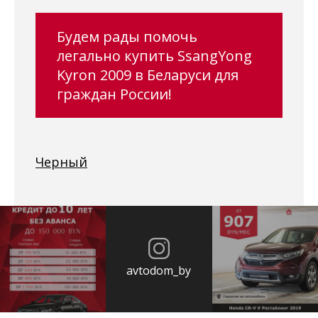
Будем рады помочь
легально купить SsangYong
Kyron 2009 в Беларуси для
граждан России!
Черный
avtodom_by