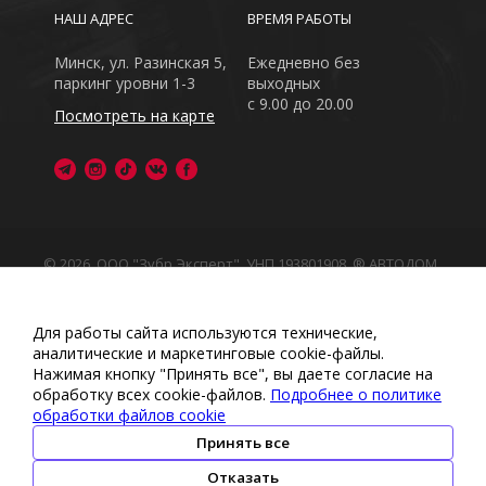
НАШ АДРЕС
ВРЕМЯ РАБОТЫ
Минск, ул. Разинская 5,
Ежедневно без
паркинг уровни 1-3
выходных
с 9.00 до 20.00
Посмотреть на карте
© 2026, ООО "Зубр Эксперт", УНП 193801908. ® АВТОДОМ
- зарегистрированная торговая марка в Республике
Беларусь
Обращаем Ваше внимание на то, что данный интернет-
Для работы сайта используются технические,
сайт носит исключительно информационный характер
аналитические и маркетинговые сооkіе-файлы.
Любое использование либо копирование материалов
Нажимая кнопку "Принять все", вы даете согласие на
или подборки материалов сайта, элементов дизайна и
обработку всех cookie-файлов.
Подробнее о политике
оформления запрещено
обработки файлов cookie
Политика обработки персональных данных
•
Политикой
обработки файлов cookie
•
Политика видеонаблюдения
Принять все
•
Условия обработки персональных данных
Отказать