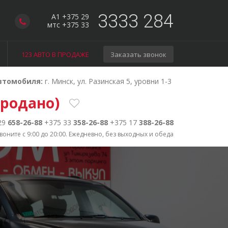
3333 284
A1 +375 29
мтс +375 33
123 АВТО В ПРОДАЖЕ
Заказать звонок
втомобиля:
г. Минск, ул. Разинская 5, уровни 1-3
продано)
29
658-26-88
+375 33
358-26-88
+375 17
388-26-88
воните с 9:00 до 20:00. Ежедневно, без выходных и обеда