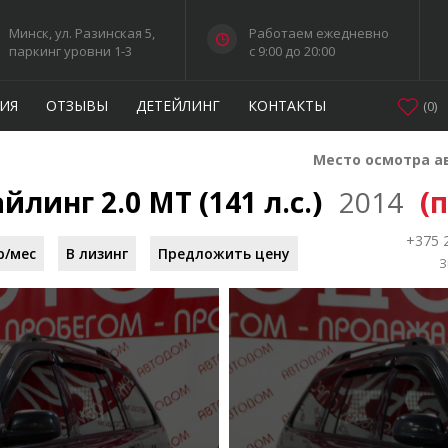
Минск, ул. Разинская 5,
Работаем ежедневно
паркинг уровни 1-3
c 9:00 до 20:00
ИЯ
ОТЗЫВЫ
ДЕТЕЙЛИНГ
КОНТАКТЫ
(
0
)
Место осмотра а
йлинг 2.0 MT (141 л.с.)
2014
(
+375 
р/мес
В лизинг
Предложить цену
З