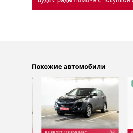
Похожие автомобили
Отл
В КРЕДИТ 458 РУБ/МЕС
В КРЕ
%
%