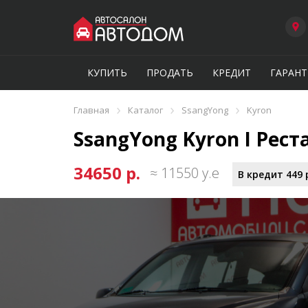
КУПИТЬ
ПРОДАТЬ
КРЕДИТ
ГАРАНТ
›
›
›
Главная
Каталог
SsangYong
Kyron
SsangYong Kyron I Реста
34650 р.
≈ 11550 у.е
В кредит 449 