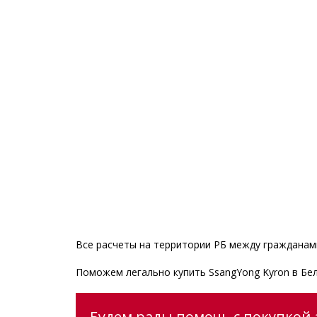
Все расчеты на территории РБ между гражданами
Поможем легально купить SsangYong Kyron в Бе
Будем рады помочь с покупкой а