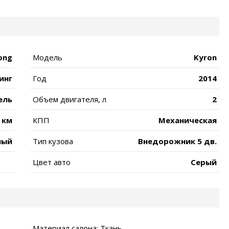
ong
Модель
Kyron
инг
Год
2014
ель
Объем двигателя, л
2
 км
КПП
Механическая
ный
Тип кузова
Внедорожник 5 дв.
Цвет авто
Серый
Материал салона: Ткань