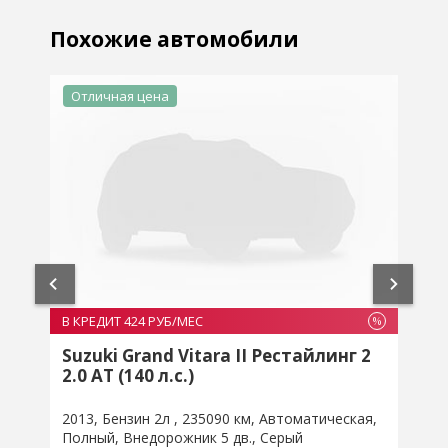
Похожие автомобили
Отличная цена
В
В КРЕДИТ 424 РУБ/МЕС
%
%
8
Suzuki Grand Vitara II Рестайлинг 2
2.0 AT (140 л.с.)
2
2013
Бензин 2л
235090 км
Автоматическая
Полный
Внедорожник 5 дв.
Серый