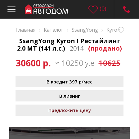
(
0
)
›
›
›
Главная
Каталог
SsangYong
Kyron
SsangYong Kyron I Рестайлинг
2.0 MT (141 л.с.)
2014
(продано)
30600 р.
≈ 10250 у.е
10625
В кредит 397 р/мес
В лизинг
Предложить цену