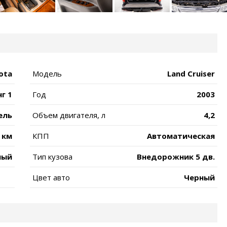
ota
Модель
Land Cruiser
г 1
Год
2003
ель
Объем двигателя, л
4,2
 км
КПП
Автоматическая
ный
Тип кузова
Внедорожник 5 дв.
Цвет авто
Черный