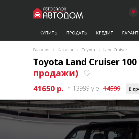
КУПИТЬ
ПРОДАТЬ
КРЕДИТ
ГАРАНТ
›
›
›
Главная
Каталог
Toyota
Land Cruiser
Toyota Land Cruiser 100 
продажи)
41650 р.
≈ 13999 у.е
14599
В кр