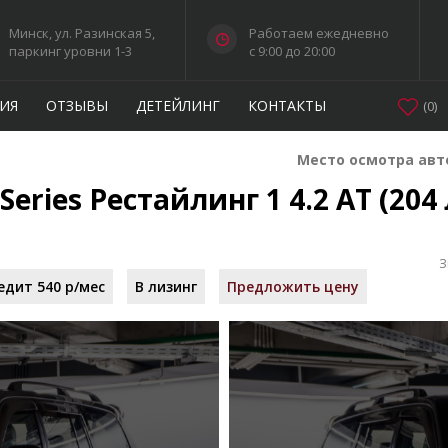
Минск, ул. Разинская 5,
Работаем ежедневно
паркинг уровни 1-3
c 9:00 до 20:00
ИЯ
ОТЗЫВЫ
ДЕТЕЙЛИНГ
КОНТАКТЫ
(
0
)
Место осмотра авт
Series Рестайлинг 1 4.2 AT (204 
З
едит 540 р/мес
В лизинг
Предложить цену