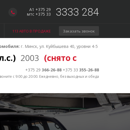
3333 284
A1 +375 29
мтс +375 33
113 АВТО В ПРОДАЖЕ
Заказать звонок
омобиля:
г. Минск, ул. Куйбышева 40, уровни 4-5
л.с.)
2003
(снято с
+375 29
366-26-88
+375 33
355-26-88
воните с 9:00 до 20:00. Ежедневно, без выходных и обеда