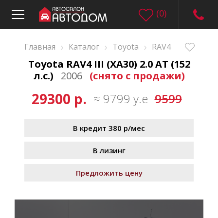
(
0
)
›
›
›
Главная
Каталог
Toyota
RAV4
Toyota RAV4 III (XA30) 2.0 AT (152
л.с.)
2006
(снято с продажи)
29300 р.
≈ 9799 у.е
9599
В кредит 380 р/мес
В лизинг
Предложить цену