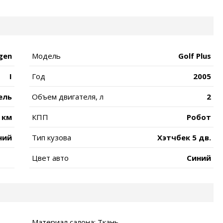
gen
Модель
Golf Plus
I
Год
2005
ель
Объем двигателя, л
2
 км
КПП
Робот
ний
Тип кузова
Хэтчбек 5 дв.
Цвет авто
Синий
Материал салона: Ткань