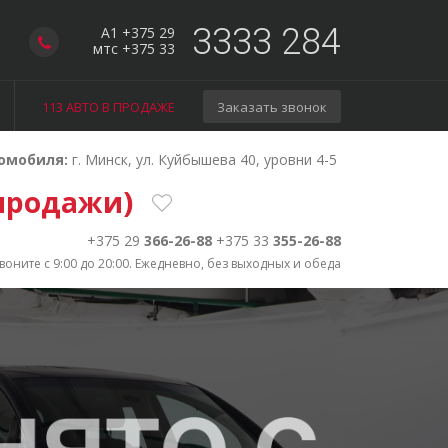
3333 284
A1 +375 29
мтс +375 33
113 АВТО В ПРОДАЖЕ
Заказать звонок
омобиля:
г. Минск, ул. Куйбышева 40, уровни 4-5
 продажи)
+375 29
366-26-88
+375 33
355-26-88
воните с 9:00 до 20:00. Ежедневно, без выходных и обеда