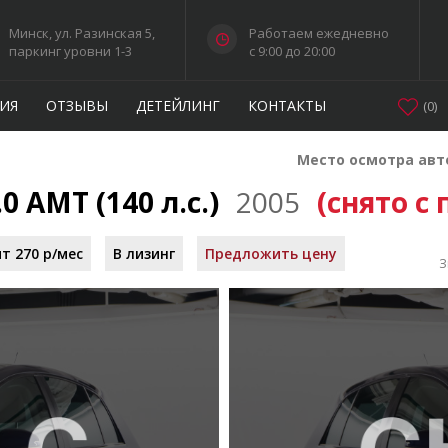
Минск, ул. Разинская 5,
Работаем ежедневно
паркинг уровни 1-3
c 9:00 до 20:00
ИЯ
ОТЗЫВЫ
ДЕТЕЙЛИНГ
КОНТАКТЫ
(
0
)
Место осмотра авт
.0 AMT (140 л.с.)
2005
(снято с
т 270 р/мес
В лизинг
Предложить цену
З