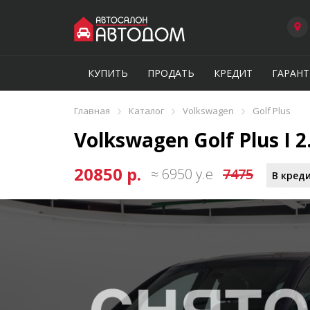
КУПИТЬ
ПРОДАТЬ
КРЕДИТ
ГАРАНТ
›
›
›
Главная
Каталог
Volkswagen
Golf Plus
Volkswagen Golf Plus I 2
20850 р.
≈ 6950 у.е
7475
В креди