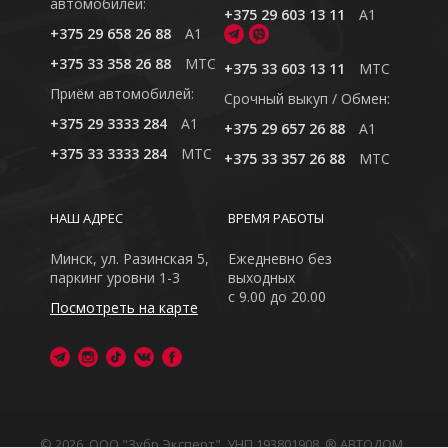
автомобилей:
+375 29 603 13 11
A1
+375 29 658 26 88
A1
+375 33 358 26 88
MTC
+375 33 603 13 11
MTC
Приём автомобилей:
Cрочный выкуп / Обмен:
+375 29 3333 284
A1
+375 29 657 26 88
A1
+375 33 3333 284
MTC
+375 33 357 26 88
MTC
НАШ АДРЕС
ВРЕМЯ РАБОТЫ
Минск, ул. Разинская 5,
Ежедневно без
паркинг уровни 1-3
выходных
с 9.00 до 20.00
Посмотреть на карте
© 2026, ООО "Зубр Эксперт", УНП 193801908. ® АВТОДОМ