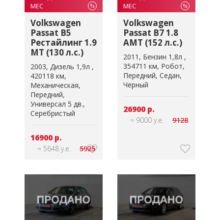
МЕС
МЕС
%
%
Volkswagen
Volkswagen
Passat B5
Passat B7 1.8
Рестайлинг 1.9
AMT (152 л.с.)
MT (130 л.с.)
2011
Бензин 1,8л
354711 км
Робот
2003
Дизель 1,9л
Передний
Седан
420118 км
Черный
Механическая
Передний
Универсал 5 дв.
26900 р.
Серебристый
≈ 9000 у.е.
9128
16900 р.
≈ 5648 у.е.
5925