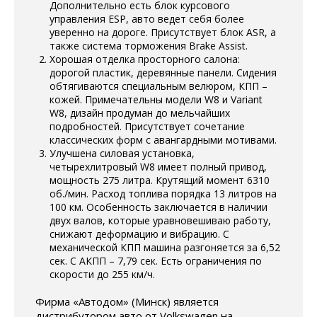
Дополнительно есть блок курсового
управления ESP, авто ведет себя более
уверенно на дороге. Присутствует блок ASR, а
также система торможения Brake Assist.
Хорошая отделка просторного салона:
дорогой пластик, деревянные панели. Сидения
обтягиваются специальным велюром, КПП –
кожей. Примечательны модели W8 и Variant
W8, дизайн продуман до мельчайших
подробностей. Присутствует сочетание
классических форм с авангардными мотивами.
Улучшена силовая установка,
четырехлитровый W8 имеет полный привод,
мощность 275 литра. Крутящий момент 6310
об./мин. Расход топлива порядка 13 литров на
100 км. Особенность заключается в наличии
двух валов, которые уравновешиваю работу,
снижают деформацию и вибрацию. С
механической КПП машина разгоняется за 6,52
сек. С АКПП – 7,79 сек. Есть ограничения по
скорости до 255 км/ч.
Фирма «Автодом» (Минск) является
дистрибутором авто от Volkswagen на