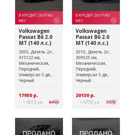
В КРЕДИТ 233 РУБ/
В КРЕДИТ 261 РУБ/
МЕС
МЕС
%
%
Volkswagen
Volkswagen
Passat B6 2.0
Passat B6 2.0
MT (140 л.с.)
MT (140 л.с.)
2005
Дизель 2л
2010
Дизель 2л
415122 км
309525 км
Механическая
Механическая
Передний
Передний
Универсал 5 дв.
Универсал 5 дв.
Черный
Черный
17950 р.
20150 р.
≈ 6013 у.е.
6410
≈ 6750 у.е.
7375