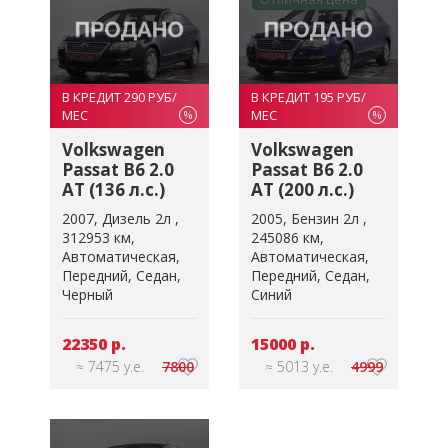
В КРЕДИТ 290 РУБ/
В КРЕДИТ 195 РУБ/
МЕС
МЕС
%
%
Volkswagen
Volkswagen
Passat B6 2.0
Passat B6 2.0
AT (136 л.с.)
AT (200 л.с.)
2007
Дизель 2л
2005
Бензин 2л
312953 км
245086 км
Автоматическая
Автоматическая
Передний
Седан
Передний
Седан
Черный
Синий
22350 р.
15000 р.
≈ 7475 у.е.
7800
≈ 5013 у.е.
4999