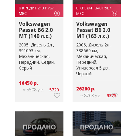
В КРЕДИТ 213 РУБ/
В КРЕДИТ 340 РУБ/
МЕС
МЕС
%
%
Volkswagen
Volkswagen
Passat B6 2.0
Passat B6 2.0
MT (140 л.с.)
MT (163 л.с.)
2005
Дизель 2л
2006
Дизель 2л
391093 км
338669 км
Механическая
Механическая
Передний
Седан
Передний
Серый
Универсал 5 дв.
Черный
16450 р.
26200 р.
≈ 5508 у.е.
5720
≈ 8763 у.е.
9375