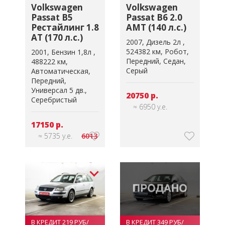
Volkswagen
Volkswagen
Passat B5
Passat B6 2.0
Рестайлинг 1.8
AMT (140 л.с.)
AT (170 л.с.)
2007
Дизель 2л
524382 км
Робот
2001
Бензин 1,8л
Передний
Седан
488222 км
Серый
Автоматическая
Передний
Универсал 5 дв.
20750 р.
Серебристый
≈ 6950 у.е.
17150 р.
≈ 5735 у.е.
6013
В КРЕДИТ 219 РУБ/
В КРЕДИТ 349 РУБ/