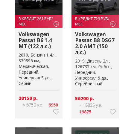
В КРЕДИТ 261 РУБ/
В КРЕДИТ 729 РУБ/
МЕС
МЕС
%
%
Volkswagen
Volkswagen
Passat B6 1.4
Passat B8 DSG7
MT (122 л.с.)
2.0 AMT (150
л.с.)
2010
Бензин 1,4л
370896 км
2019
Дизель 2л
Механическая
126735 км
Робот
Передний
Передний
Универсал 5 дв.
Универсал 5 дв.
Серый
Серебристый
20150 р.
56200 р.
≈ 6750 у.е.
6950
≈ 18825 у.е.
19875
Отличная цена