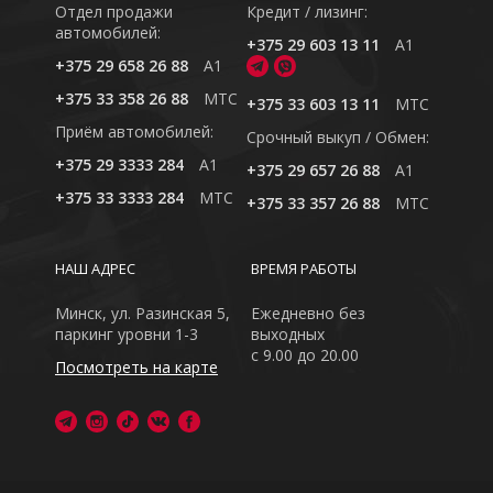
Отдел продажи
Кредит / лизинг:
автомобилей:
+375 29 603 13 11
A1
+375 29 658 26 88
A1
+375 33 358 26 88
MTC
+375 33 603 13 11
MTC
Приём автомобилей:
Cрочный выкуп / Обмен:
+375 29 3333 284
A1
+375 29 657 26 88
A1
+375 33 3333 284
MTC
+375 33 357 26 88
MTC
НАШ АДРЕС
ВРЕМЯ РАБОТЫ
Минск, ул. Разинская 5,
Ежедневно без
паркинг уровни 1-3
выходных
с 9.00 до 20.00
Посмотреть на карте