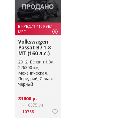
В КРЕДИТ 410 РУБ/
МЕС
%
Volkswagen
Passat B7 1.8
MT (160 л.с.)
2012
Бензин 1,8л
226300 км
Механическая
Передний
Седан
Черный
31600 р.
≈ 10575 у.е.
10738