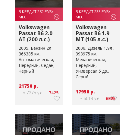
В КРЕДИТ 282 РУБ/
В КРЕДИТ 233 РУБ/
МЕС
МЕС
%
%
Volkswagen
Volkswagen
Passat B6 2.0
Passat B6 1.9
AT (200 л.с.)
MT (105 л.с.)
2005
Бензин 2л
2006
Дизель 1,9л
366385 км
393975 км
Автоматическая
Механическая
Передний
Седан
Передний
Черный
Универсал 5 дв.
Серый
21750 р.
17950 р.
≈ 7275 у.е.
7425
≈ 6013 у.е.
6325