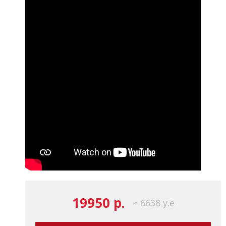
19950 р.
≈ 6638 у.е