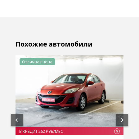
Похожие автомобили
Отличная цена
В КРЕДИТ 262 РУБ/МЕС
В
%
%