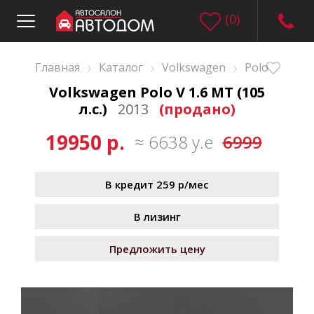
(
0
)
›
›
›
Главная
Каталог
Volkswagen
Polo
Volkswagen Polo V 1.6 MT (105
л.с.)
2013
(продано)
19950 р.
≈ 6638 у.е
6999
В кредит 259 р/мес
В лизинг
Предложить цену