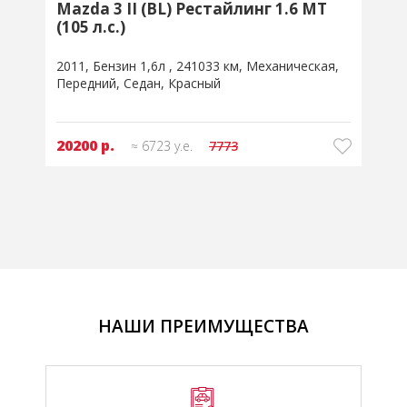
Mazda 3 II (BL) Рестайлинг 1.6 MT
(105 л.с.)
2011
Бензин 1,6л
241033 км
Механическая
2
Передний
Седан
Красный
20200 р.
≈ 6723 у.е.
7773
НАШИ ПРЕИМУЩЕСТВА