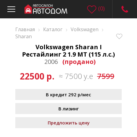
(
0
)
›
›
›
Главная
Каталог
Volkswagen
Sharan
Volkswagen Sharan I
Рестайлинг 2 1.9 MT (115 л.с.)
2006
(продано)
22500 р.
≈ 7500 у.е
7599
В кредит 292 р/мес
В лизинг
Предложить цену