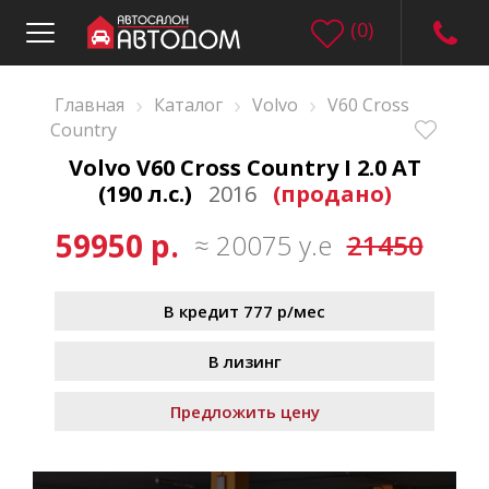
(
0
)
›
›
›
Главная
Каталог
Volvo
V60 Cross
Country
Volvo V60 Cross Country I 2.0 AT
(190 л.с.)
2016
(продано)
59950 р.
≈ 20075 у.е
21450
В кредит 777 р/мес
В лизинг
Предложить цену