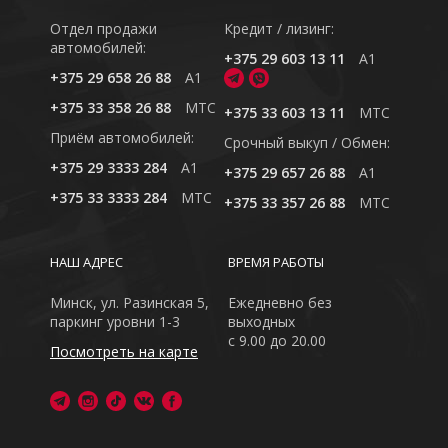
Отдел продажи
Кредит / лизинг:
автомобилей:
+375 29 603 13 11
A1
+375 29 658 26 88
A1
+375 33 358 26 88
MTC
+375 33 603 13 11
MTC
Приём автомобилей:
Cрочный выкуп / Обмен:
+375 29 3333 284
A1
+375 29 657 26 88
A1
+375 33 3333 284
MTC
+375 33 357 26 88
MTC
НАШ АДРЕС
ВРЕМЯ РАБОТЫ
Минск, ул. Разинская 5,
Ежедневно без
паркинг уровни 1-3
выходных
с 9.00 до 20.00
Посмотреть на карте