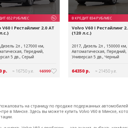
ДИТ 652 РУБ/МЕС
В КРЕДИТ 834 РУБ/МЕС
%
o V60 I Рестайлинг 2.0 AT
Volvo V60 I Рестайлинг 2
л.с.)
(120 л.с.)
Дизель 2л
127000 км
2017
Дизель 2л
150000 км
матическая
Передний
Автоматическая
Передний
рсал 5 дв.
Серый
Универсал 5 дв.
Черный
0 р.
64350 р.
≈ 16750 у.е.
16999
≈ 21450 у.е.
пожаловать на страницу по продаже подержанных автомобилей
нтре в Минске. Здесь вы можете купить Volvo V60 в Минске, ко
атации.
ь и купить Volvo V60 с пробегом — это значит, выбрать комфор