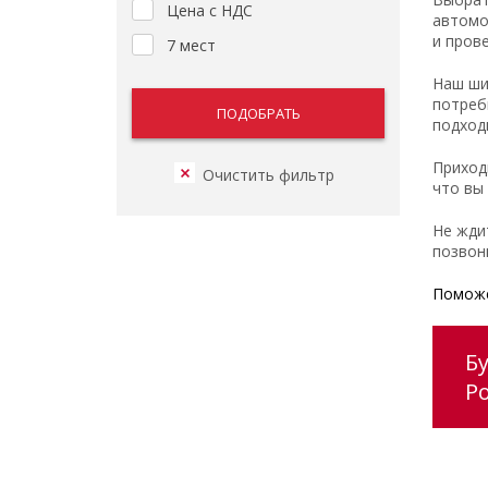
Цена с НДС
автомо
и пров
7 мест
Наш ши
потреб
подход
Приход
что вы
Не жди
позвон
Поможе
Б
Ро