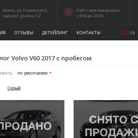
Минск, ул. Разинская 5,
Работаем ежедневно
паркинг уровни 1-3
c 9:00 до 20:00
ИЯ
ОТЗЫВЫ
ДЕТЕЙЛИНГ
КОНТАКТЫ
(
0
)
лог Volvo V60 2017 с пробегом
овать:
Серый