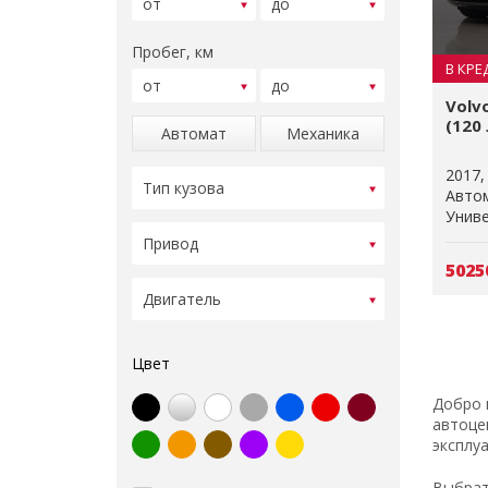
Пробег, км
В КРЕ
Volv
(120 
Автомат
Механика
2017
Авто
Униве
5025
Цвет
Добро 
автоце
эксплу
Выбрат