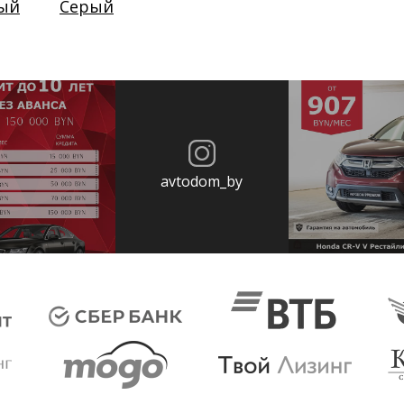
ый
Серый
avtodom_by