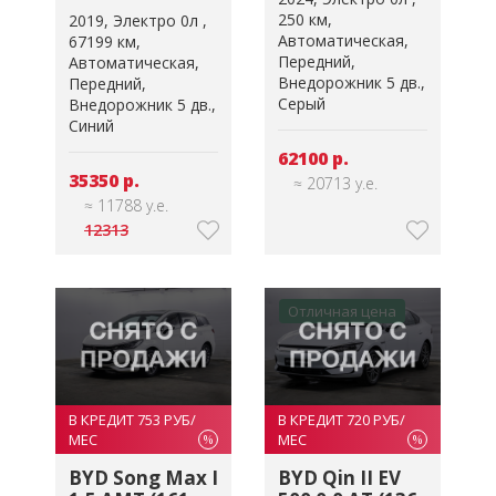
250 км
2019
Электро 0л
Автоматическая
67199 км
Передний
Автоматическая
Внедорожник 5 дв.
Передний
Серый
Внедорожник 5 дв.
Синий
62100 р.
35350 р.
≈ 20713 у.е.
≈ 11788 у.е.
12313
Отличная цена
В КРЕДИТ 753 РУБ/
В КРЕДИТ 720 РУБ/
МЕС
МЕС
%
%
BYD Song Max I
BYD Qin II EV