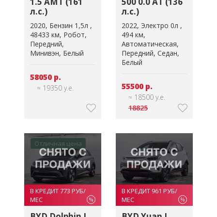
1.5 AMT (161
500 0.0 AT (136
л.с.)
л.с.)
2020
Бензин 1,5л
2022
Электро 0л
48433 км
Робот
494 км
Передний
Автоматическая
Минивэн
Белый
Передний
Седан
Белый
58050 р.
55500 р.
≈ 19350 у.е.
≈ 18500 у.е.
18825
Отличная цена
В КРЕДИТ 773 РУБ/
В КРЕДИТ 961 РУБ/
МЕС
МЕС
%
%
BYD Dolphin I
BYD Yuan I