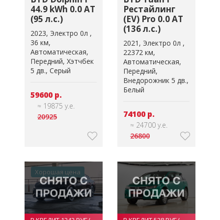
44.9 kWh 0.0 AT
Рестайлинг
(95 л.с.)
(EV) Pro 0.0 AT
(136 л.с.)
2023
Электро 0л
36 км
2021
Электро 0л
Автоматическая
22372 км
Передний
Хэтчбек
Автоматическая
5 дв.
Серый
Передний
Внедорожник 5 дв.
Белый
59600 р.
≈ 19875 у.е.
74100 р.
20925
≈ 24700 у.е.
26800
Хорошая цена