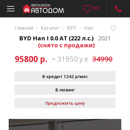
(
0
)
›
›
›
Главная
Каталог
BYD
Han
BYD Han I 0.0 AT (222 л.с.)
2021
(снято с продажи)
95800 р.
≈ 31950 у.е
34990
В кредит 1242 р/мес
В лизинг
Предложить цену