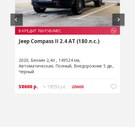
В КРЕДИТ 760 РУБ/МЕС
В
%
%
Jeep Compass II 2.4 AT (180 л.с.)
2020
Бензин 2,4л
149524 км
2
Автоматическая
Полный
Внедорожник 5 дв.
Черный
д
58600 р.
≈ 19550 у.е.
20600