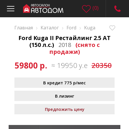
(
0
)
›
›
›
Главная
Каталог
Ford
Kuga
Ford Kuga II Рестайлинг 2.5 AT
(150 л.с.)
2018
(снято с
продажи)
59800 р.
≈ 19950 у.е
20350
В кредит 775 р/мес
В лизинг
Предложить цену