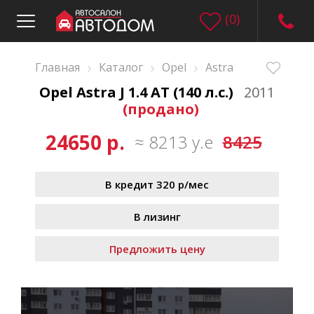
(
0
)
›
›
›
Главная
Каталог
Opel
Astra
Opel Astra J 1.4 AT (140 л.с.)
2011
(продано)
24650 р.
≈ 8213 у.е
8425
В кредит 320 р/мес
В лизинг
Предложить цену