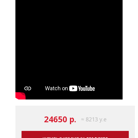
24650 р.
≈ 8213 у.е