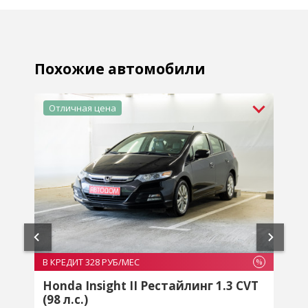
Похожие автомобили
В КРЕДИТ 242 РУБ/МЕС
%
%
T
Opel Astra H Рестайлинг 1.8 MT (140
л.с.)