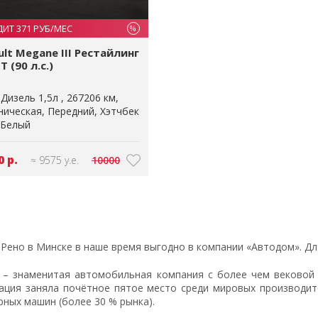
ДИТ 371 РУБ/МЕС
%
ult Megane III Рестайлинг
T (90 л.с.)
Дизель 1,5л
267206 км
ническая
Передний
Хэтчбек
Белый
0 р.
≈ 9575 у.е.
10000
 Рено в Минске в наше время выгодно в компании «Автодом». Дл
t – знаменитая автомобильная компания с более чем вековой 
ация заняла почётное пятое место среди мировых производите
рных машин (более 30 % рынка).