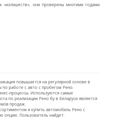
х «излишеств», они проверены многими годами
фикация повышается на регулярной основе в
 по работе с авто с пробегом Рено.
знес-процессы. Используются самые
та по реализации Рено бу в Беларуси является
ёмов продаж.
сортиментом и купить автомобиль Рено с
ю опцию. Пользователь найдет: