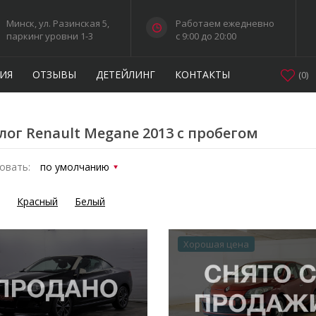
Минск, ул. Разинская 5,
Работаем ежедневно
паркинг уровни 1-3
c 9:00 до 20:00
ИЯ
ОТЗЫВЫ
ДЕТЕЙЛИНГ
КОНТАКТЫ
(
0
)
лог Renault Megane 2013 с пробегом
овать:
Красный
Белый
Хорошая цена