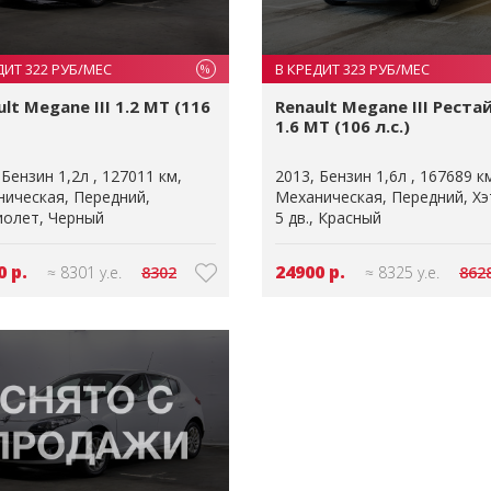
ДИТ 322 РУБ/МЕС
В КРЕДИТ 323 РУБ/МЕС
%
lt Megane III 1.2 MT (116
Renault Megane III Реста
1.6 MT (106 л.с.)
Бензин 1,2л
127011 км
2013
Бензин 1,6л
167689 к
ническая
Передний
Механическая
Передний
Хэ
иолет
Черный
5 дв.
Красный
0 р.
24900 р.
≈ 8301 у.е.
8302
≈ 8325 у.е.
862