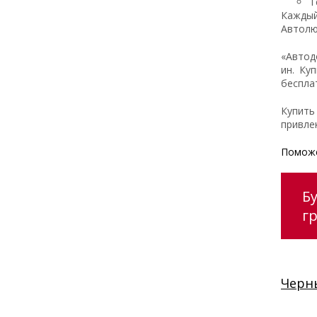
Т
Каждый
Автолю
«Автод
ин. Ку
беспла
Купить
привле
Поможе
Б
г
Черн