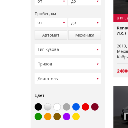
Пробег, км
В КРЕ
Renau
л.с.)
Автомат
Механика
2013
Меха
Кабр
2480
Цвет