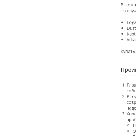
В комп
эксплу
Loga
Dust
Kapt
Arka
Купить
Преи
Глав
собс
Втор
совр
над
Хоро
проб
П
О