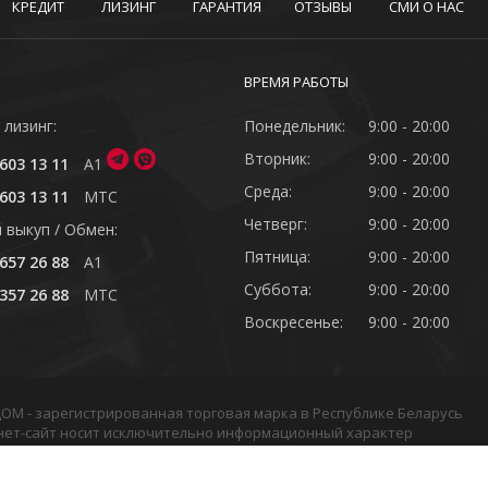
КРЕДИТ
ЛИЗИНГ
ГАРАНТИЯ
ОТЗЫВЫ
СМИ О НАС
ВРЕМЯ РАБОТЫ
 лизинг:
Понедельник:
9:00 - 20:00
Вторник:
9:00 - 20:00
603 13 11
A1
Среда:
9:00 - 20:00
603 13 11
MTC
Четверг:
9:00 - 20:00
 выкуп / Обмен:
Пятница:
9:00 - 20:00
657 26 88
A1
Суббота:
9:00 - 20:00
357 26 88
MTC
Воскресенье:
9:00 - 20:00
ОДОМ - зарегистрированная торговая марка в Республике Беларусь
нет-сайт носит исключительно информационный характер
в или подборки материалов сайта, элементов дизайна и оформлен
кой обработки файлов cookie
•
Политика видеонаблюдения
•
Услови