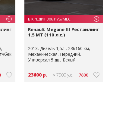
В КРЕДИТ 306 РУБ/МЕС
%
%
йлинг
Renault Megane III Рестайлинг
1.5 MT (110 л.с.)
м
2013
Дизель 1,5л
236160 км
тчбек
Механическая
Передний
Универсал 5 дв.
Белый
23600 р.
8
≈ 7900 у.е.
7800