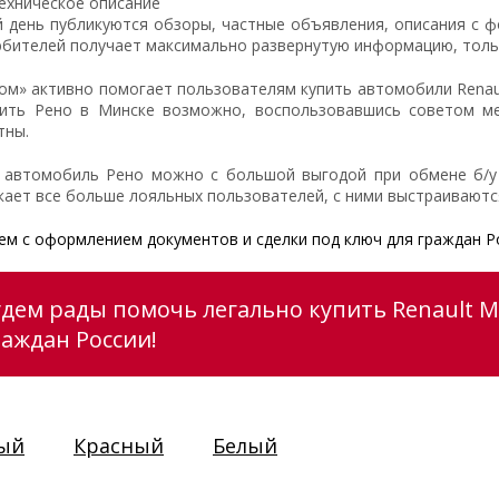
ехническое описание
 день публикуются обзоры, частные объявления, описания с ф
бителей получает максимально развернутую информацию, только
ом» активно помогает пользователям купить автомобили Renaul
пить Рено в Минске возможно, воспользовавшись советом ме
тны.
 автомобиль Рено можно с большой выгодой при обмене б/у 
кает все больше лояльных пользователей, с ними выстраивают
м с оформлением документов и сделки под ключ для граждан Р
удем рады помочь легально купить Renault M
раждан России!
ый
Красный
Белый