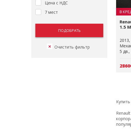
Цена с НДС
В КРЕ
7 мест
Rena
1.5 M
2013
Меха
5 дв.
2860
Купить
Renaul
корпор
популя