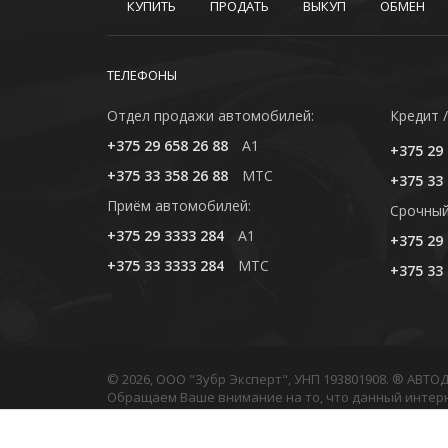
КУПИТЬ
ПРОДАТЬ
ВЫКУП
ОБМЕН
ТЕЛЕФОНЫ
Отдел продажи автомобилей:
Кредит /
+375 29 658 26 88
A1
+375 29 
+375 33 358 26 88
MTC
+375 33 
Приём автомобилей:
Cрочный
+375 29 3333 284
A1
+375 29 
+375 33 3333 284
MTC
+375 33 
© 2026, ООО "Зубр Эксперт", УНП 193801908. ® АВТ
Обращаем Ваше внимание на то, что данный интер
Любое использование либо копирование материало
Политика обработки персональных данных
•
Полити