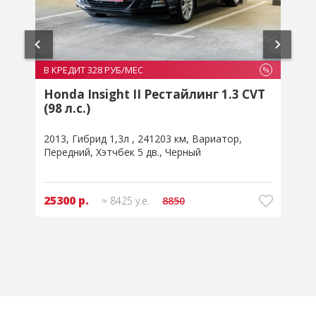
В КРЕДИТ 350 РУБ/МЕС
%
%
VT
Renault Sandero II 1.6 MT (113 л.с.)
2017
Бензин 1,6л
153233 км
Механическая
Передний
Хэтчбек 5 дв.
Серебристый
27000 р.
≈ 8999 у.е.