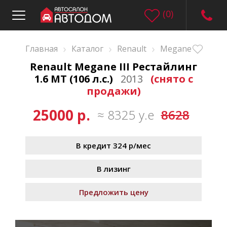
(
0
)
›
›
›
Главная
Каталог
Renault
Megane
Renault Megane III Рестайлинг
1.6 MT (106 л.с.)
2013
(снято с
продажи)
25000 р.
≈ 8325 у.е
8628
В кредит 324 р/мес
В лизинг
Предложить цену