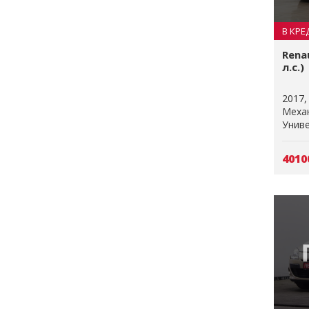
В КРЕ
Rena
л.с.)
2017
Меха
Униве
4010