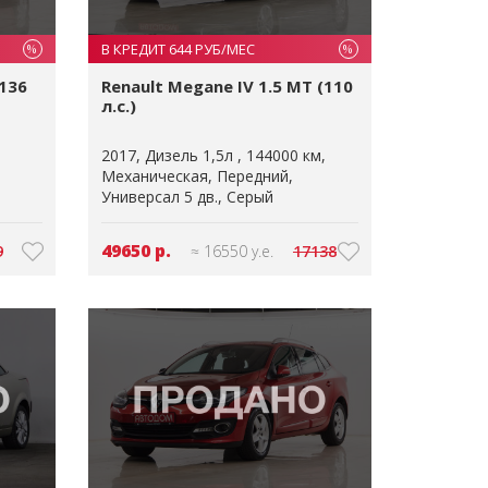
В КРЕДИТ 644 РУБ/МЕС
%
%
(136
Renault Megane IV 1.5 MT (110
л.с.)
2017
Дизель 1,5л
144000 км
Механическая
Передний
Универсал 5 дв.
Серый
49650 р.
9
≈ 16550 у.е.
17138