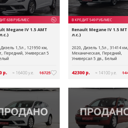
ДИТ 638 РУБ/МЕС
В КРЕДИТ 549 РУБ/МЕС
%
ult Megane IV 1.5 AMT
Renault Megane IV 1.5 MT
л.с.)
л.с.)
Дизель 1,5л
121950 км
2020
Дизель 1,5л
31414 км
т
Передний
Универсал 5
Механическая
Передний
елый
Универсал 5 дв.
Белый
0 р.
42300 р.
≈ 16400 у.е.
16725
≈ 14100 у.е.
14