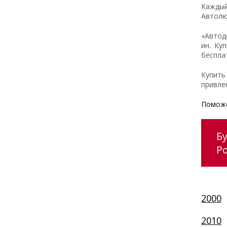
Каждый
Автолю
«Автод
ин. Ку
беспла
Купить
привле
Поможе
Б
Ро
2000
2010