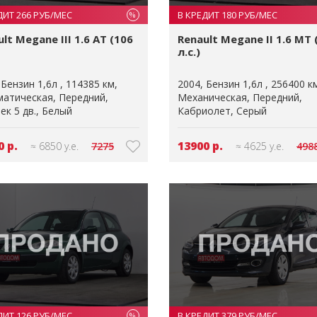
ДИТ 266 РУБ/МЕС
В КРЕДИТ 180 РУБ/МЕС
%
lt Megane III 1.6 AT (106
Renault Megane II 1.6 MT 
л.с.)
Бензин 1,6л
114385 км
2004
Бензин 1,6л
256400 к
матическая
Передний
Механическая
Передний
ек 5 дв.
Белый
Кабриолет
Серый
0 р.
13900 р.
≈ 6850 у.е.
7275
≈ 4625 у.е.
498
ДИТ 126 РУБ/МЕС
В КРЕДИТ 379 РУБ/МЕС
%