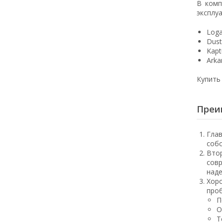
В комп
эксплу
Loga
Dust
Kapt
Arka
Купить
Преи
Глав
собс
Втор
совр
над
Хоро
проб
П
О
Т