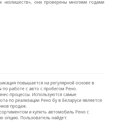
х «излишеств», они проверены многими годами
фикация повышается на регулярной основе в
 по работе с авто с пробегом Рено.
знес-процессы. Используются самые
та по реализации Рено бу в Беларуси является
ёмов продаж.
сортиментом и купить автомобиль Рено с
ю опцию. Пользователь найдет: