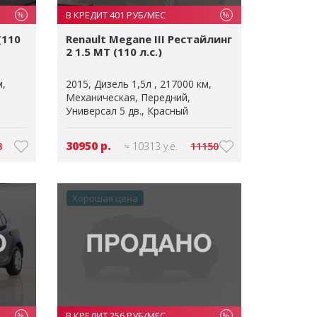
В КРЕДИТ 401 РУБ/МЕС
%
%
(110
Renault Megane III Рестайлинг
2 1.5 MT (110 л.с.)
м
2015
Дизель 1,5л
217000 км
Механическая
Передний
Универсал 5 дв.
Красный
30950 р.
8
≈ 10313 у.е.
11150
Хорошая цена
В КРЕДИТ 256 РУБ/МЕС
%
%