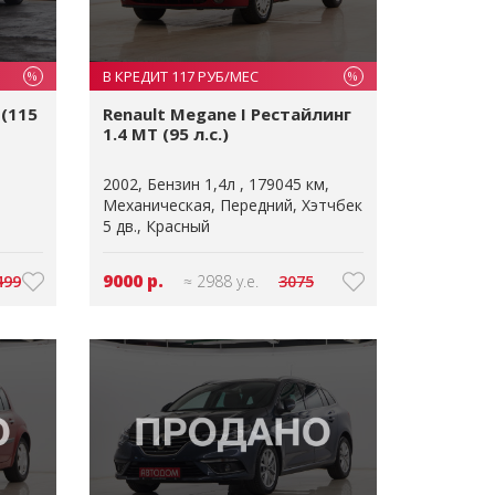
В КРЕДИТ 117 РУБ/МЕС
%
%
 (115
Renault Megane I Рестайлинг
1.4 MT (95 л.с.)
2002
Бензин 1,4л
179045 км
Механическая
Передний
Хэтчбек
5 дв.
Красный
9000 р.
499
≈ 2988 у.е.
3075