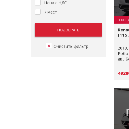
Цена с НДС
7 мест
В КРЕ
Rena
(115 
2019
Робо
дв.
Б
4920