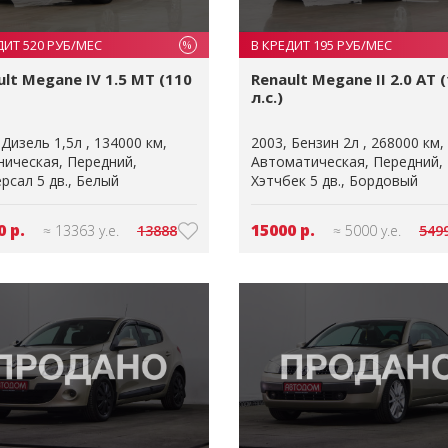
ДИТ 520 РУБ/МЕС
В КРЕДИТ 195 РУБ/МЕС
%
ult Megane IV 1.5 MT (110
Renault Megane II 2.0 AT 
л.с.)
Дизель 1,5л
134000 км
2003
Бензин 2л
268000 км
ническая
Передний
Автоматическая
Передний
рсал 5 дв.
Белый
Хэтчбек 5 дв.
Бордовый
0 р.
15000 р.
≈ 13363 у.е.
13888
≈ 5000 у.е.
549