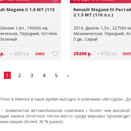
lt Megane II 1.6 MT (115
Renault Megane III Реста
2 1.5 MT (110 л.с.)
Бензин 1,6л
190000 км
2014
Дизель 1,5л
227500 к
ническая
Передний
Хэтчбек
Механическая
Передний
Хэ
Зеленый
5 дв.
Серый
 р.
29200 р.
≈ 3250 у.е.
3465
≈ 9725 у.е.
999
1
2
3
4
5
›
 Рено в Минске в наше время выгодно в компании «Автодом». Дл
t – знаменитая автомобильная компания с более чем вековой 
ация заняла почётное пятое место среди мировых производите
рных машин (более 30 % рынка).