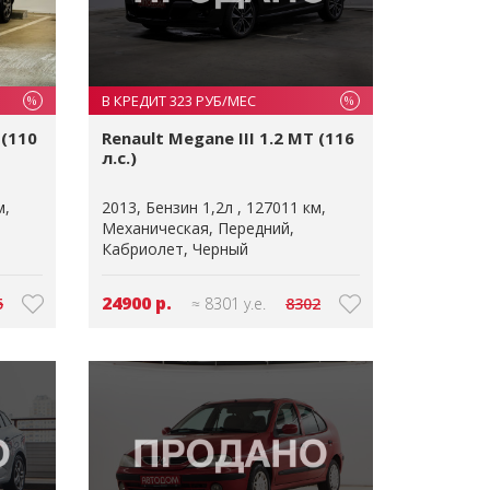
В КРЕДИТ 323 РУБ/МЕС
%
%
 (110
Renault Megane III 1.2 MT (116
л.с.)
м
2013
Бензин 1,2л
127011 км
Механическая
Передний
Кабриолет
Черный
24900 р.
5
≈ 8301 у.е.
8302