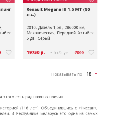
йлинг
Renault Megane III 1.5 MT (90
л.с.)
м
2010
Дизель 1,5л
286000 км
тчбек
Механическая
Передний
Хэтчбек
5 дв.
Серый
19750 р.
9
≈ 6575 у.е.
7000
Показывать по
я этого есть ряд важных причин.
историей (116 лет). Объединившись с «Ниссан»,
лей. В Республике Беларусь это одна из самых