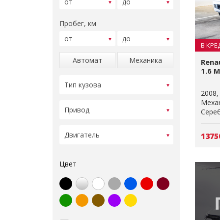
Пробег, км
В КРЕ
Автомат
Механика
Rena
1.6 M
2008
Меха
Сере
1375
Цвет