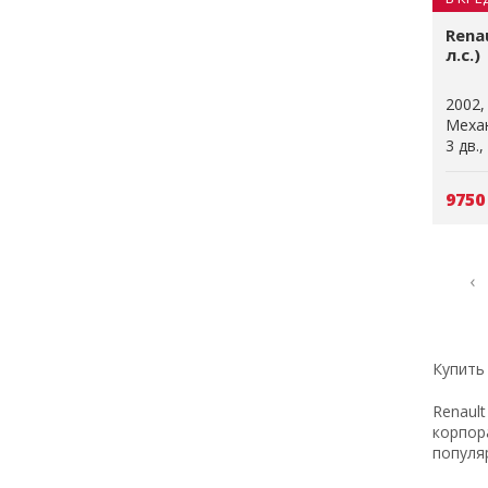
Renau
л.с.)
2002
Меха
3 дв.
9750
‹
Купить
Renaul
корпор
популя