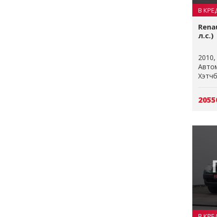
В КРЕ
Renau
л.с.)
2010
Авто
Хэтчб
2055
В КРЕ