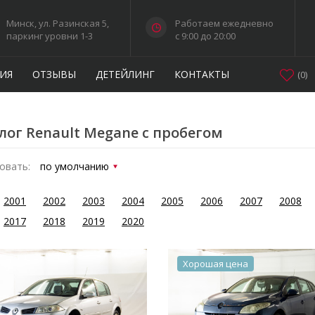
Минск, ул. Разинская 5,
Работаем ежедневно
паркинг уровни 1-3
c 9:00 до 20:00
ИЯ
ОТЗЫВЫ
ДЕТЕЙЛИНГ
КОНТАКТЫ
(
0
)
лог Renault Megane с пробегом
овать:
2001
2002
2003
2004
2005
2006
2007
2008
2017
2018
2019
2020
Хорошая цена