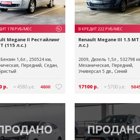
ДИТ 178 РУБ/МЕС
В КРЕДИТ 222 РУБ/МЕС
%
ult Megane II Рестайлинг
Renault Megane III 1.5 MT
T (115 л.с.)
л.с.)
Бензин 1,6л
250524 км
2009
Дизель 1,5л
532798 к
ническая
Передний
Седан
Механическая
Передний
бристый
Универсал 5 дв.
Синий
0 р.
17100 р.
≈ 4580 у.е.
4800
≈ 5700 у.е.
584