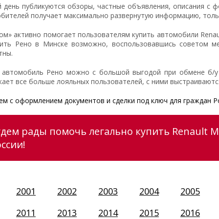
 день публикуются обзоры, частные объявления, описания с ф
бителей получает максимально развернутую информацию, только
ом» активно помогает пользователям купить автомобили Renaul
пить Рено в Минске возможно, воспользовавшись советом ме
тны.
 автомобиль Рено можно с большой выгодой при обмене б/у 
кает все больше лояльных пользователей, с ними выстраивают
м с оформлением документов и сделки под ключ для граждан Р
удем рады помочь легально купить Renault M
ссии!
2001
2002
2003
2004
2005
2011
2013
2014
2015
2016