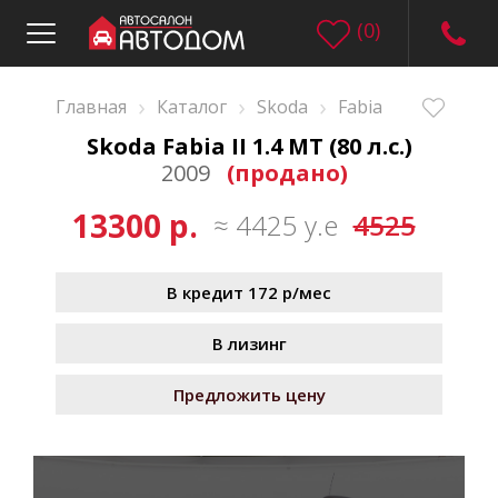
(
0
)
›
›
›
Главная
Каталог
Skoda
Fabia
Skoda Fabia II 1.4 MT (80 л.с.)
2009
(продано)
13300 р.
≈ 4425 у.е
4525
В кредит 172 р/мес
В лизинг
Предложить цену