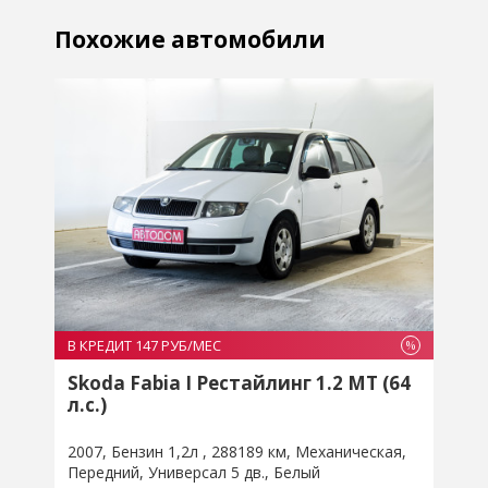
Похожие автомобили
В КРЕДИТ 147 РУБ/МЕС
В
%
%
Skoda Fabia I Рестайлинг 1.2 MT (64
л.с.)
л
2007
Бензин 1,2л
288189 км
Механическая
2
Передний
Универсал 5 дв.
Белый