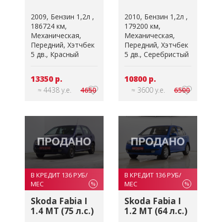
2009
Бензин 1,2л
2010
Бензин 1,2л
186724 км
179200 км
Механическая
Механическая
Передний
Хэтчбек
Передний
Хэтчбек
5 дв.
Красный
5 дв.
Серебристый
13350 р.
10800 р.
≈ 4438 у.е.
4650
≈ 3600 у.е.
6500
В КРЕДИТ 136 РУБ/
В КРЕДИТ 136 РУБ/
МЕС
МЕС
%
%
Skoda Fabia I
Skoda Fabia I
1.4 MT (75 л.с.)
1.2 MT (64 л.с.)