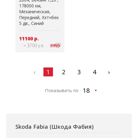
178000 км
Механическая
Передний
Хэтчбек
5 дв.
Синий
11100 р.
≈ 3700 у.е.
3999
‹
1
2
3
4
›
Показывать по
Skoda Fabia (Шкода Фабия)