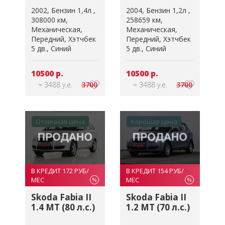
2002
Бензин 1,4л
2004
Бензин 1,2л
308000 км
258659 км
Механическая
Механическая
Передний
Хэтчбек
Передний
Хэтчбек
5 дв.
Синий
5 дв.
Синий
10500 р.
10500 р.
≈ 3488 у.е.
3700
≈ 3488 у.е.
3700
Отличная цена
Хорошая цена
В КРЕДИТ 172 РУБ/
В КРЕДИТ 154 РУБ/
МЕС
МЕС
%
%
Skoda Fabia II
Skoda Fabia II
1.4 MT (80 л.с.)
1.2 MT (70 л.с.)