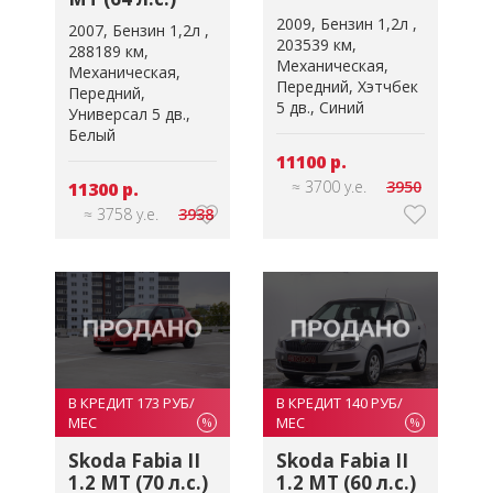
2009
Бензин 1,2л
2007
Бензин 1,2л
203539 км
288189 км
Механическая
Механическая
Передний
Хэтчбек
Передний
5 дв.
Синий
Универсал 5 дв.
Белый
11100 р.
≈ 3700 у.е.
3950
11300 р.
≈ 3758 у.е.
3938
В КРЕДИТ 173 РУБ/
В КРЕДИТ 140 РУБ/
МЕС
МЕС
%
%
Skoda Fabia II
Skoda Fabia II
1.2 MT (70 л.с.)
1.2 MT (60 л.с.)