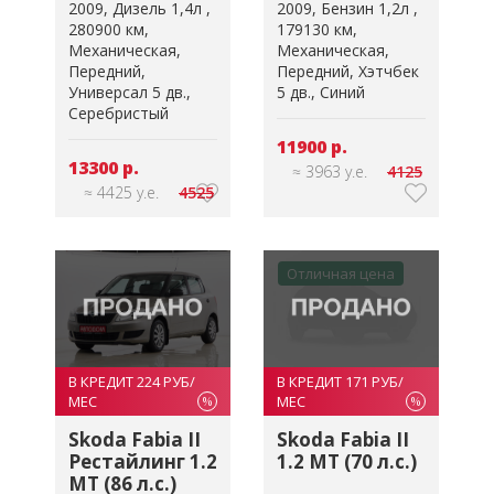
2009
Дизель 1,4л
2009
Бензин 1,2л
280900 км
179130 км
Механическая
Механическая
Передний
Передний
Хэтчбек
Универсал 5 дв.
5 дв.
Синий
Серебристый
11900 р.
13300 р.
≈ 3963 у.е.
4125
≈ 4425 у.е.
4525
Отличная цена
В КРЕДИТ 224 РУБ/
В КРЕДИТ 171 РУБ/
МЕС
МЕС
%
%
Skoda Fabia II
Skoda Fabia II
Рестайлинг 1.2
1.2 MT (70 л.с.)
MT (86 л.с.)