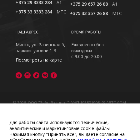
+375 29 3333 284
A1
+375 29 657 26 88
A1
+375 33 3333 284
MTC
+375 33 357 26 88
MTC
НАШ АДРЕС
ВРЕМЯ РАБОТЫ
Минск, ул. Разинская 5,
Ежедневно без
паркинг уровни 1-3
выходных
с 9.00 до 20.00
Посмотреть на карте
© 2026, ООО "Зубр Эксперт", УНП 193801908. ® АВТОДОМ
- зарегистрированная торговая марка в Республике
Беларусь
Обращаем Ваше внимание на то, что данный интернет-
Для работы сайта используются технические,
сайт носит исключительно информационный характер
аналитические и маркетинговые сооkіе-файлы.
Любое использование либо копирование материалов
Нажимая кнопку "Принять все", вы даете согласие на
или подборки материалов сайта, элементов дизайна и