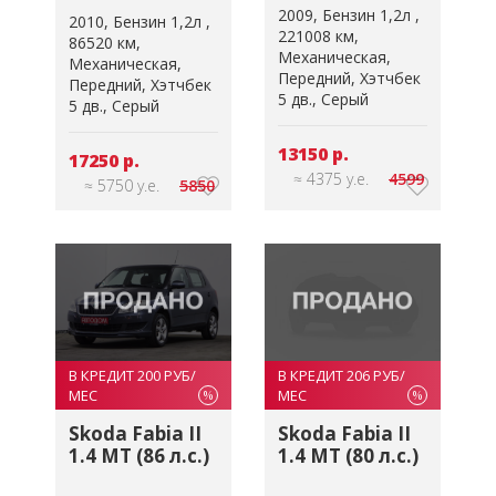
2009
Бензин 1,2л
2010
Бензин 1,2л
221008 км
86520 км
Механическая
Механическая
Передний
Хэтчбек
Передний
Хэтчбек
5 дв.
Серый
5 дв.
Серый
13150 р.
17250 р.
≈ 4375 у.е.
4599
≈ 5750 у.е.
5850
В КРЕДИТ 200 РУБ/
В КРЕДИТ 206 РУБ/
МЕС
МЕС
%
%
Skoda Fabia II
Skoda Fabia II
1.4 MT (86 л.с.)
1.4 MT (80 л.с.)