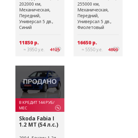
202000 км
255000 км
Механическая
Механическая
Передний
Передний
Универсал 5 дв.
Универсал 5 дв.
Синий
Фиолетовый
11850 р.
16650 р.
≈ 3950 у.е.
4125
≈ 5550 у.е.
4800
В КРЕДИТ 144 РУБ/
МЕС
%
Skoda Fabia I
1.2 MT (54 л.с.)
2004
Бензин 1,2л