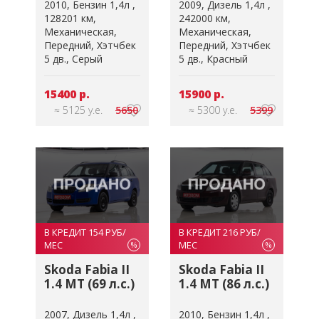
2010
Бензин 1,4л
2009
Дизель 1,4л
128201 км
242000 км
Механическая
Механическая
Передний
Хэтчбек
Передний
Хэтчбек
5 дв.
Серый
5 дв.
Красный
15400 р.
15900 р.
≈ 5125 у.е.
5650
≈ 5300 у.е.
5399
В КРЕДИТ 154 РУБ/
В КРЕДИТ 216 РУБ/
МЕС
МЕС
%
%
Skoda Fabia II
Skoda Fabia II
1.4 MT (69 л.с.)
1.4 MT (86 л.с.)
2007
Дизель 1,4л
2010
Бензин 1,4л