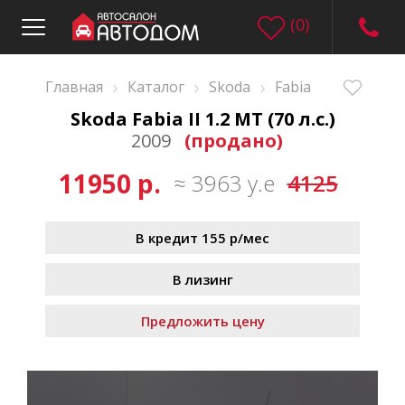
(
0
)
›
›
›
Главная
Каталог
Skoda
Fabia
Skoda Fabia II 1.2 MT (70 л.с.)
2009
(продано)
11950 р.
≈ 3963 у.е
4125
В кредит 155 р/мес
В лизинг
Предложить цену