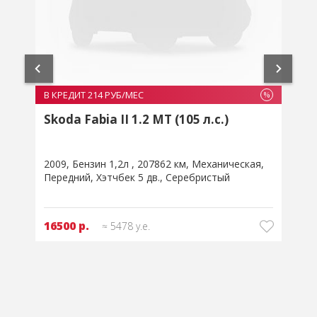
В
В КРЕДИТ 214 РУБ/МЕС
%
%
Skoda Fabia II 1.2 MT (105 л.с.)
л
2
2009
Бензин 1,2л
207862 км
Механическая
Передний
Хэтчбек 5 дв.
Серебристый
16500 р.
≈ 5478 у.е.