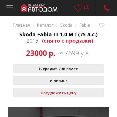
(
0
)
›
›
›
Главная
Каталог
Skoda
Fabia
Skoda Fabia III 1.0 MT (75 л.с.)
2015
(снято с продажи)
23000 р.
≈ 7699 у.е
В кредит 298 р/мес
В лизинг
Предложить цену