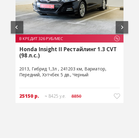
В
В КРЕДИТ 269 РУБ/МЕС
%
%
Citroen C4 II 1.6 AT (120 л.с.)
2011
Бензин 1,6л
235138 км
Автоматическая
Передний
Хэтчбек 5 дв.
Серый
20750 р.
≈ 6950 у.е.