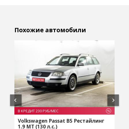
Похожие автомобили
В КРЕДИТ 269 РУБ/МЕС
%
%
Volkswagen Passat B6 2.0 AMT (140
л.с.)