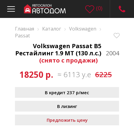
(
0
)
›
›
›
Главная
Каталог
Volkswagen
Passat
Volkswagen Passat B5
Рестайлинг 1.9 MT (130 л.с.)
2004
(снято с продажи)
18250 р.
≈ 6113 у.е
6225
В кредит 237 р/мес
В лизинг
Предложить цену