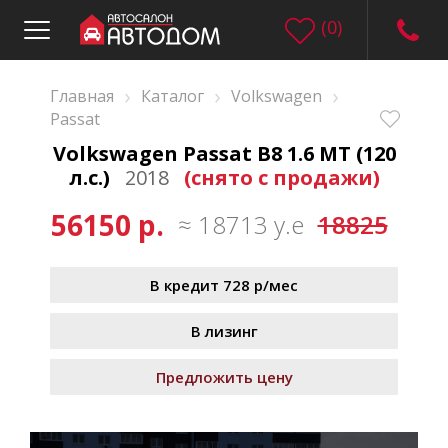
(
0
)
›
›
›
Главная
Каталог
Volkswagen
Passat
Volkswagen Passat B8 1.6 MT (120
л.с.)
2018
(снято с продажи)
56150 р.
≈ 18713 у.е
18825
В кредит 728 р/мес
В лизинг
Предложить цену